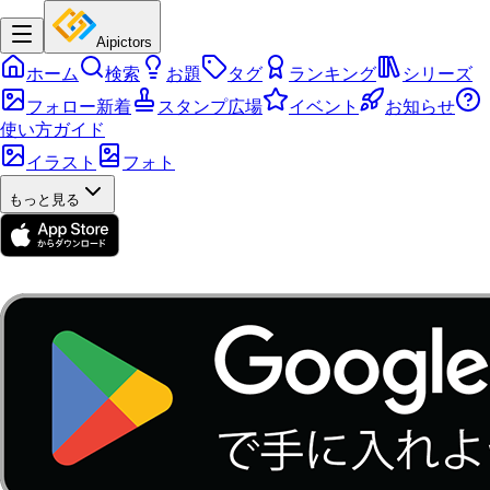
Aipictors
ホーム
検索
お題
タグ
ランキング
シリーズ
フォロー新着
スタンプ広場
イベント
お知らせ
使い方ガイド
イラスト
フォト
もっと見る