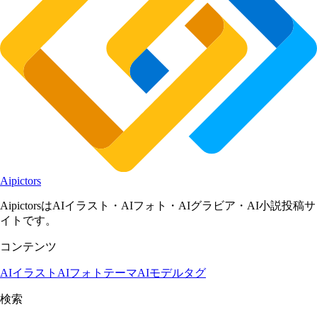
Aipictors
AipictorsはAIイラスト・AIフォト・AIグラビア・AI小説投稿サ
イトです。
コンテンツ
AIイラスト
AIフォト
テーマ
AIモデル
タグ
検索