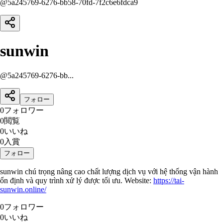
@
5a245769-6276-bb58-70fd-7f2c6e6fdca9
sunwin
@
5a245769-6276-bb...
フォロー
0
フォロワー
0
閲覧
0
いいね
0
入賞
フォロー
sunwin chú trọng nâng cao chất lượng dịch vụ với hệ thống vận hành
ổn định và quy trình xử lý được tối ưu. Website:
https://tai-
sunwin.online/
0
フォロワー
0
いいね