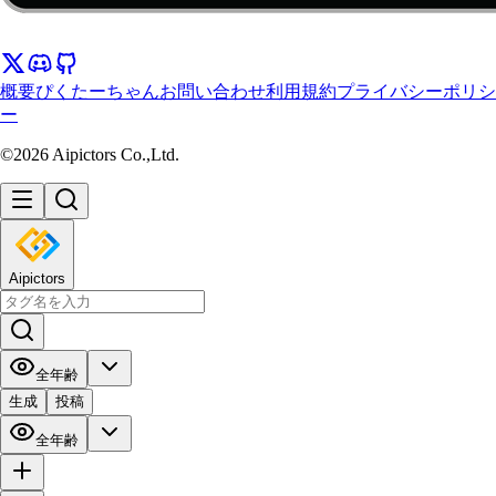
概要
ぴくたーちゃん
お問い合わせ
利用規約
プライバシーポリシ
ー
©2026 Aipictors Co.,Ltd.
Aipictors
全年齢
生成
投稿
全年齢