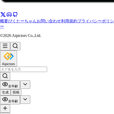
概要
ぴくたーちゃん
お問い合わせ
利用規約
プライバシーポリシ
ー
©2026 Aipictors Co.,Ltd.
Aipictors
全年齢
生成
投稿
全年齢