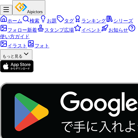
Aipictors
ホーム
検索
お題
タグ
ランキング
シリーズ
フォロー新着
スタンプ広場
イベント
お知らせ
使い方ガイド
イラスト
フォト
もっと見る