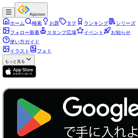
Aipictors
ホーム
検索
お題
タグ
ランキング
シリーズ
フォロー新着
スタンプ広場
イベント
お知らせ
使い方ガイド
イラスト
フォト
もっと見る