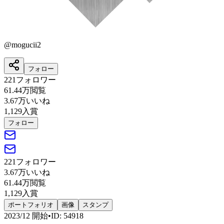
@
mogucii2
フォロー
221
フォロワー
61.44万
閲覧
3.67万
いいね
1,129
入賞
フォロー
221
フォロワー
3.67万
いいね
61.44万
閲覧
1,129
入賞
ポートフォリオ
画像
スタンプ
2023/12
開始
•
ID
:
54918