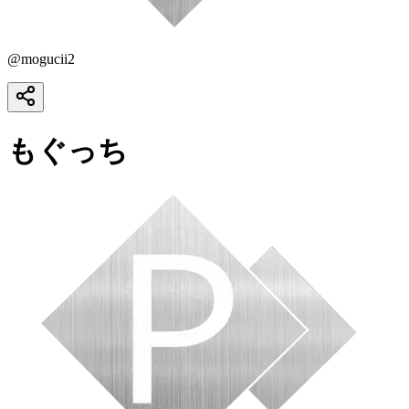
@
mogucii2
もぐっち