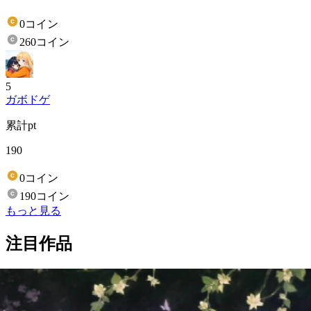
0コイン
260コイン
5
ガボドゲ
累計pt
190
0コイン
190コイン
もっと見る
注目作品