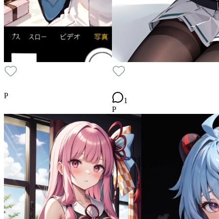
P
1
P