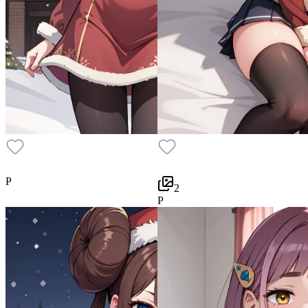
P
2
P