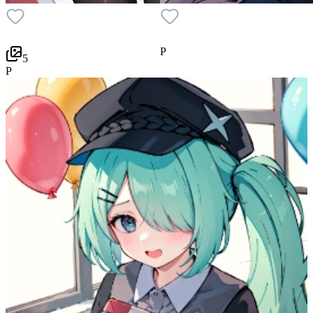
P
5
P