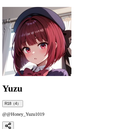
Yuzu
R18（4）
@
@Honey_Yuzu1019