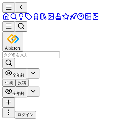
Aipictors
全年齢
生成
投稿
全年齢
ログイン