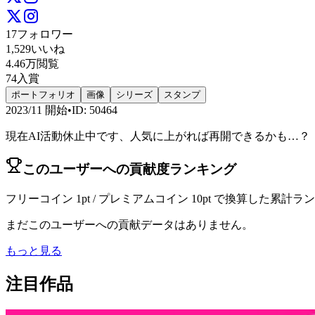
17
フォロワー
1,529
いいね
4.46万
閲覧
74
入賞
ポートフォリオ
画像
シリーズ
スタンプ
2023/11
開始
•
ID
:
50464
現在AI活動休止中です、人気に上がれば再開できるかも…？
このユーザーへの貢献度ランキング
フリーコイン 1pt / プレミアムコイン 10pt で換算した累計
まだこのユーザーへの貢献データはありません。
もっと見る
注目作品