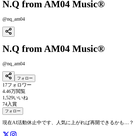
N.Q from AM04 Music®
@
nq_am04
N.Q from AM04 Music®
@
nq_am04
フォロー
17
フォロワー
4.46万
閲覧
1,529
いいね
74
入賞
フォロー
現在AI活動休止中です、人気に上がれば再開できるかも…？