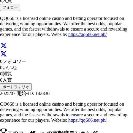
0
入賞
フォロー
QQ666 is a licensed online casino and betting operator focused on
delivering winning opportunities. We offer the best odds, popular
games, and the fastest withdrawals to ensure a secure and rewarding
experience for our players. Website:
https://qq666.net.ph/
0
フォロワー
0
いいね
0
閲覧
0
入賞
ポートフォリオ
2025/07
開始
•
ID
:
142830
QQ666 is a licensed online casino and betting operator focused on
delivering winning opportunities. We offer the best odds, popular
games, and the fastest withdrawals to ensure a secure and rewarding
experience for our players. Website:
https://qq666.net.ph/