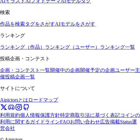
AIイラスト
AIフォト
テーマ
AIモデル
タグ
検索
作品を検索
タグをさがす
AIモデルをさがす
ランキング
ランキング（作品）
ランキング（ユーザー）
ランキング一覧
投稿企画・コンテスト
企画・コンテスト一覧
開催中の企画
開催予定の企画
ユーザー主
催投稿企画一覧
サイトについて
Aipictorsとは
ロードマップ
利用規約
個人情報保護方針
特定商取引法に基づく表記
コインの
利用に関するガイドライン
FAQ
お問い合わせ
広告掲載
Status
運
営会社
© Aipictors