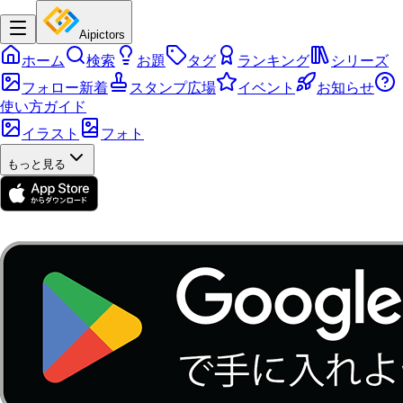
Aipictors
ホーム
検索
お題
タグ
ランキング
シリーズ
フォロー新着
スタンプ広場
イベント
お知らせ
使い方ガイド
イラスト
フォト
もっと見る