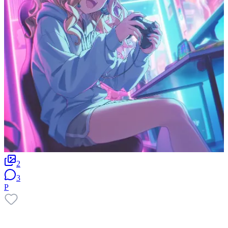
2
3
P