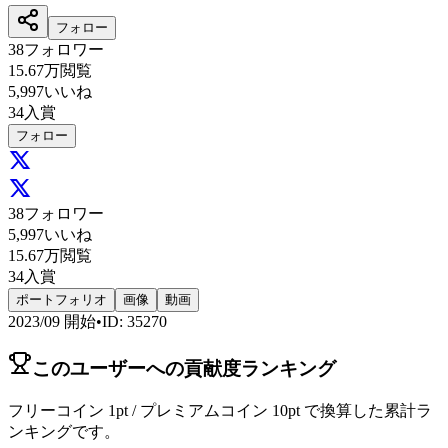
フォロー
38
フォロワー
15.67万
閲覧
5,997
いいね
34
入賞
フォロー
38
フォロワー
5,997
いいね
15.67万
閲覧
34
入賞
ポートフォリオ
画像
動画
2023/09
開始
•
ID
:
35270
このユーザーへの貢献度ランキング
フリーコイン 1pt / プレミアムコイン 10pt で換算した累計ラ
ンキングです。