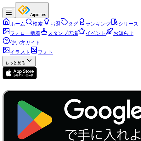
Aipictors
ホーム
検索
お題
タグ
ランキング
シリーズ
フォロー新着
スタンプ広場
イベント
お知らせ
使い方ガイド
イラスト
フォト
もっと見る