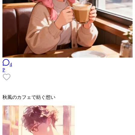
4
P
秋風のカフェで紡ぐ想い