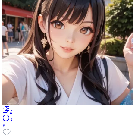
2
3
P