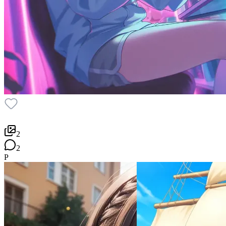
2
2
P