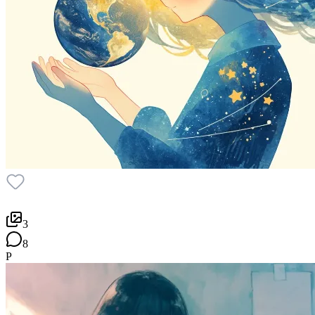
3
8
P