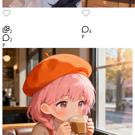
2
4
P
2
P