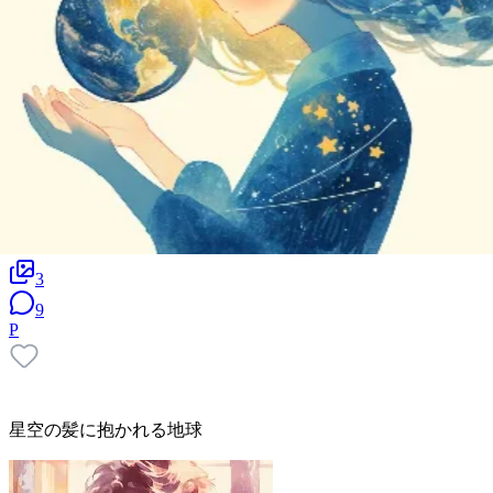
3
9
P
星空の髪に抱かれる地球