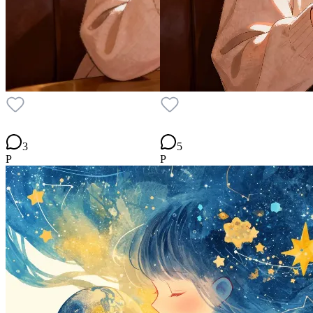
3
5
P
P