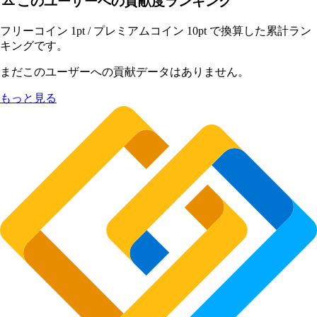
このユーザーへの貢献度ランキング
フリーコイン 1pt / プレミアムコイン 10pt で換算した累計ラン
キングです。
まだこのユーザーへの貢献データはありません。
もっと見る