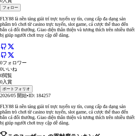
0
入賞
フォロー
FLY88 là nền tảng giải trí trực tuyến uy tín, cung cấp đa dạng sản
phẩm trò chơi từ casino trực tuyến, slot game, cá cược thể thao đến
bắn cá đổi thưởng. Giao diện thân thiện và tương thích trên nhiều thiết
bị giúp người chơi truy cập dễ dàng.
0
フォロワー
0
いいね
0
閲覧
0
入賞
ポートフォリオ
2026/05
開始
•
ID
:
184257
FLY88 là nền tảng giải trí trực tuyến uy tín, cung cấp đa dạng sản
phẩm trò chơi từ casino trực tuyến, slot game, cá cược thể thao đến
bắn cá đổi thưởng. Giao diện thân thiện và tương thích trên nhiều thiết
bị giúp người chơi truy cập dễ dàng.