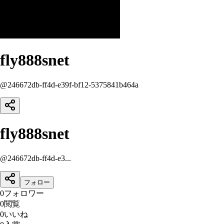
fly888snet
@
246672db-ff4d-e39f-bf12-5375841b464a
fly888snet
@
246672db-ff4d-e3...
フォロー
0
フォロワー
0
閲覧
0
いいね