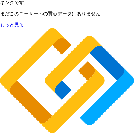
キングです。
まだこのユーザーへの貢献データはありません。
もっと見る