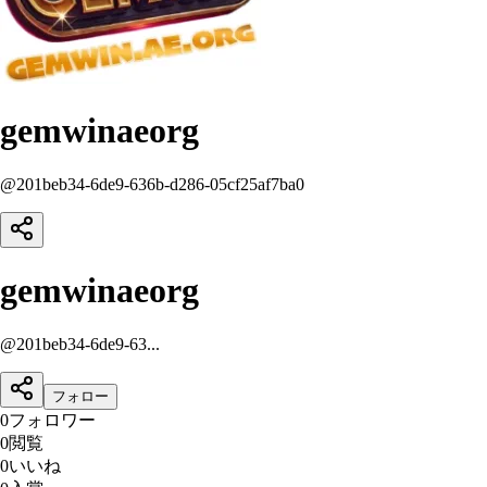
gemwinaeorg
@
201beb34-6de9-636b-d286-05cf25af7ba0
gemwinaeorg
@
201beb34-6de9-63...
フォロー
0
フォロワー
0
閲覧
0
いいね