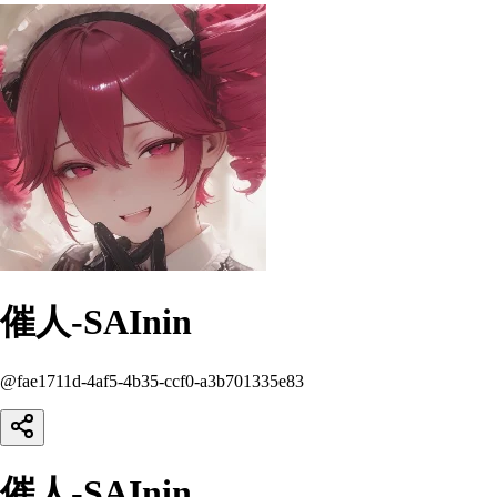
催人-SAInin
@
fae1711d-4af5-4b35-ccf0-a3b701335e83
催人-SAInin