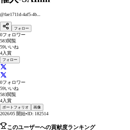
@
fae1711d-4af5-4b...
フォロー
0
フォロワー
583
閲覧
59
いいね
4
入賞
フォロー
0
フォロワー
59
いいね
583
閲覧
4
入賞
ポートフォリオ
画像
2026/05
開始
•
ID
:
182514
このユーザーへの貢献度ランキング