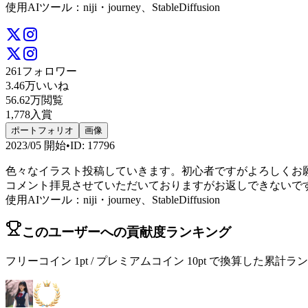
使用AIツール：niji・journey、StableDiffusion
261
フォロワー
3.46万
いいね
56.62万
閲覧
1,778
入賞
ポートフォリオ
画像
2023/05
開始
•
ID
:
17796
色々なイラスト投稿していきます。初心者ですがよろしくお
コメント拝見させていただいておりますがお返しできないです<(_
使用AIツール：niji・journey、StableDiffusion
このユーザーへの貢献度ランキング
フリーコイン 1pt / プレミアムコイン 10pt で換算した累計