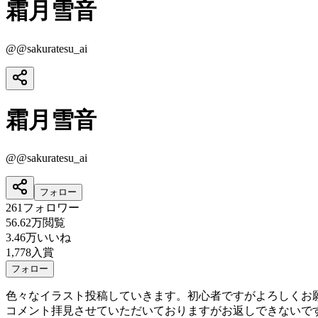
霜月雪音
@
@sakuratesu_ai
霜月雪音
@
@sakuratesu_ai
フォロー
261
フォロワー
56.62万
閲覧
3.46万
いいね
1,778
入賞
フォロー
色々なイラスト投稿していきます。初心者ですがよろしくお
コメント拝見させていただいておりますがお返しできないです<(_