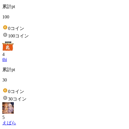
累計pt
100
0コイン
100コイン
4
thi
累計pt
30
0コイン
30コイン
5
えばら