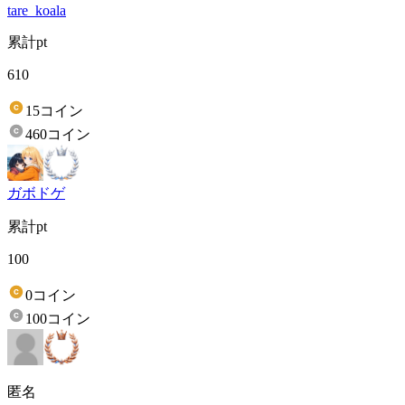
tare_koala
累計pt
610
15コイン
460コイン
ガボドゲ
累計pt
100
0コイン
100コイン
匿名