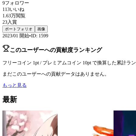
9
フォロワー
113
いいね
1.63万
閲覧
23
入賞
ポートフォリオ
画像
2023/01
開始
•
ID
:
1599
このユーザーへの貢献度ランキング
フリーコイン 1pt / プレミアムコイン 10pt で換算した累計
まだこのユーザーへの貢献データはありません。
もっと見る
最新