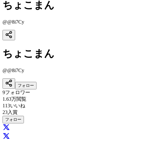
ちょこまん
@
@8i7Cy
ちょこまん
@
@8i7Cy
フォロー
9
フォロワー
1.63万
閲覧
113
いいね
23
入賞
フォロー