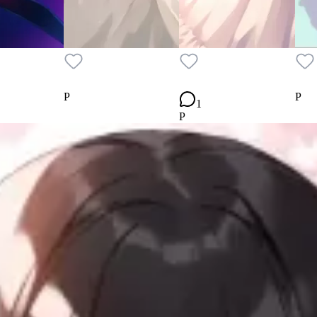
P
P
1
P