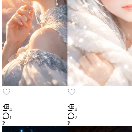
4
4
1
2
P
P