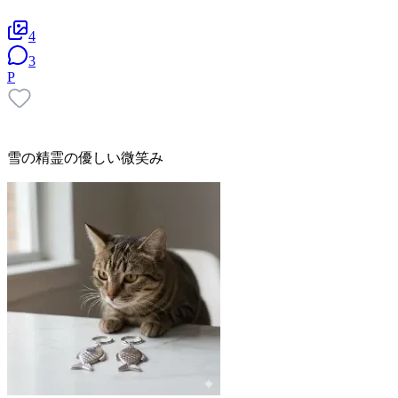
4
3
P
雪の精霊の優しい微笑み