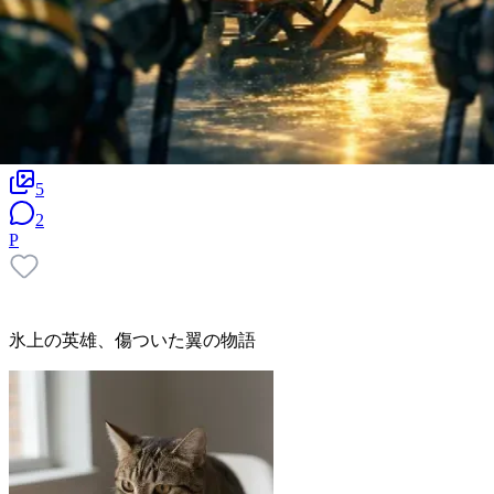
5
2
P
氷上の英雄、傷ついた翼の物語