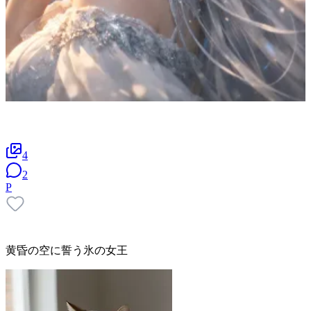
4
2
P
黄昏の空に誓う氷の女王