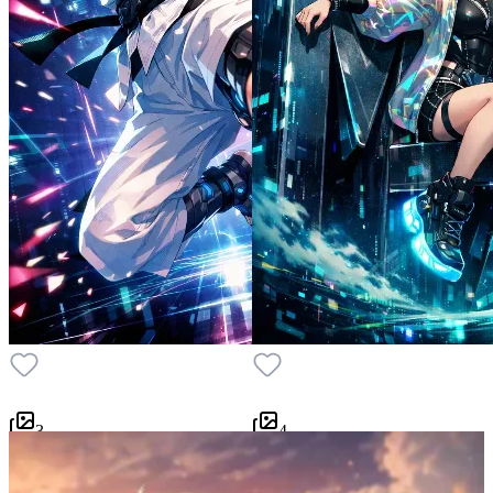
3
4
P
1
P