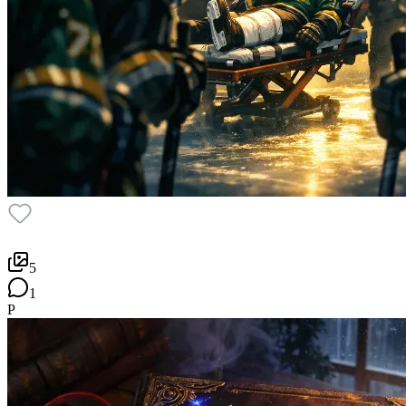
5
1
P