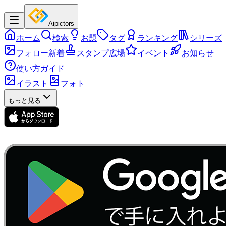
Aipictors
ホーム
検索
お題
タグ
ランキング
シリーズ
フォロー新着
スタンプ広場
イベント
お知らせ
使い方ガイド
イラスト
フォト
もっと見る