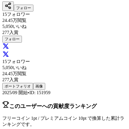
フォロー
15
フォロワー
24.45万
閲覧
5,050
いいね
277
入賞
フォロー
15
フォロワー
5,050
いいね
24.45万
閲覧
277
入賞
ポートフォリオ
画像
2025/09
開始
•
ID
:
151959
このユーザーへの貢献度ランキング
フリーコイン 1pt / プレミアムコイン 10pt で換算した累計ラ
ンキングです。