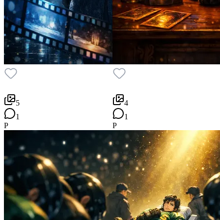
5
4
1
1
P
P