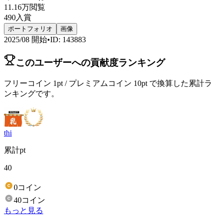
11.16万
閲覧
490
入賞
ポートフォリオ
画像
2025/08
開始
•
ID
:
143883
このユーザーへの貢献度ランキング
フリーコイン 1pt / プレミアムコイン 10pt で換算した累計ラ
ンキングです。
thi
累計pt
40
0コイン
40コイン
もっと見る