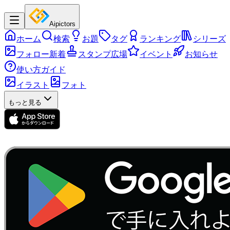
Aipictors
ホーム
検索
お題
タグ
ランキング
シリーズ
フォロー新着
スタンプ広場
イベント
お知らせ
使い方ガイド
イラスト
フォト
もっと見る