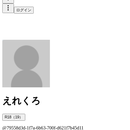
ログイン
えれくろ
R18（19）
@
79558d3d-1f7a-6b63-700f-d621f7b45d11