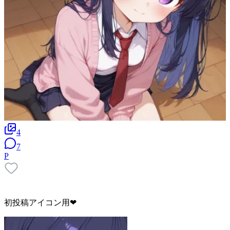
4
7
P
初投稿アイコン用❤