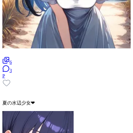
6
3
P
夏の水辺少女❤