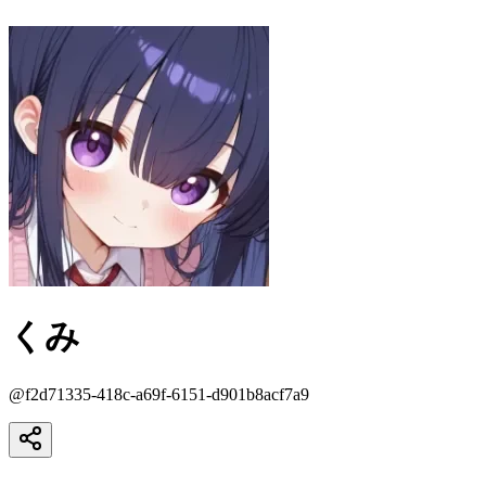
くみ
@
f2d71335-418c-a69f-6151-d901b8acf7a9