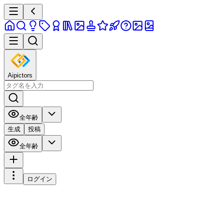
Aipictors
全年齢
生成
投稿
全年齢
ログイン