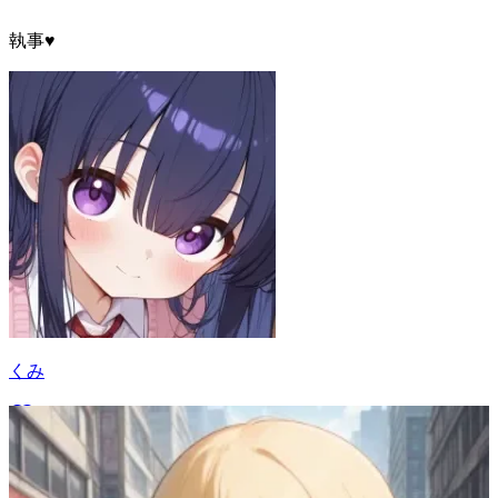
執事♥
くみ
10