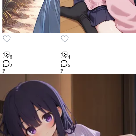
6
4
2
6
P
P