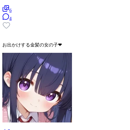
6
4
お出かけする金髪の女の子❤