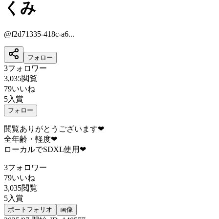
くみ
@
f2d71335-418c-a6...
フォロー
3
フォロワー
3,035
閲覧
79
いいね
5
入賞
フォロー
閲覧ありがとうございます❤
全年齢・軽度❤
ローカルでSDXL使用❤
3
フォロワー
79
いいね
3,035
閲覧
5
入賞
ポートフォリオ
画像