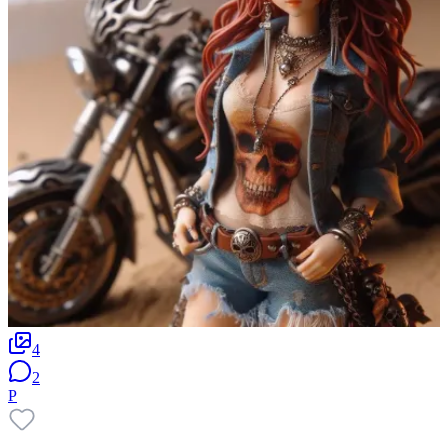
4
2
P