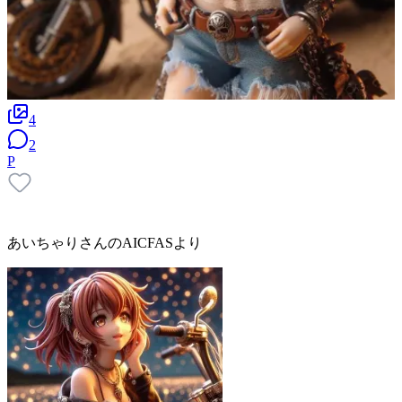
4
2
P
あいちゃりさんのAICFASより