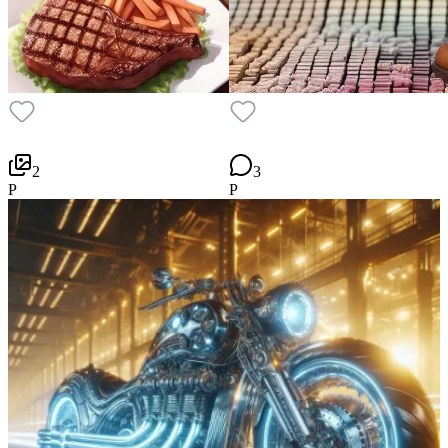
2
3
P
P