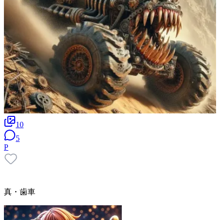
10
5
P
真・歯車