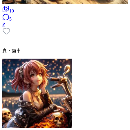
10
5
P
真・歯車