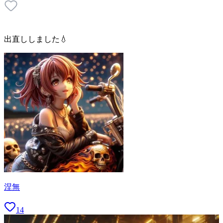
出直ししました💧
涅無
14