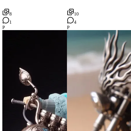
8
10
1
4
P
P