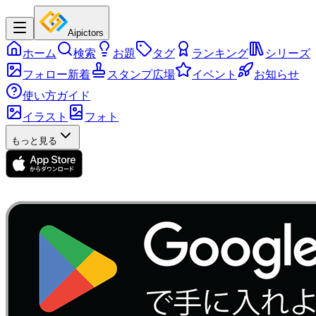
Aipictors
ホーム
検索
お題
タグ
ランキング
シリーズ
フォロー新着
スタンプ広場
イベント
お知らせ
使い方ガイド
イラスト
フォト
もっと見る