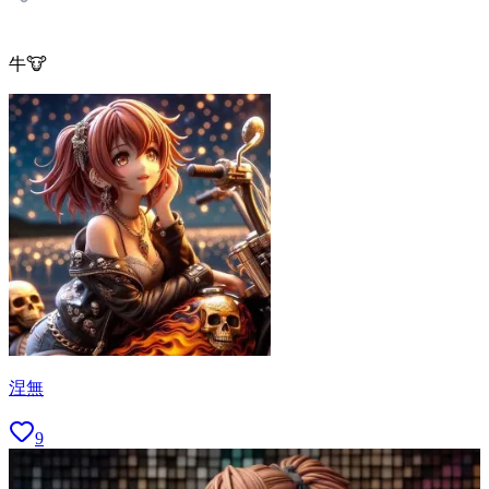
牛🐮
涅無
9