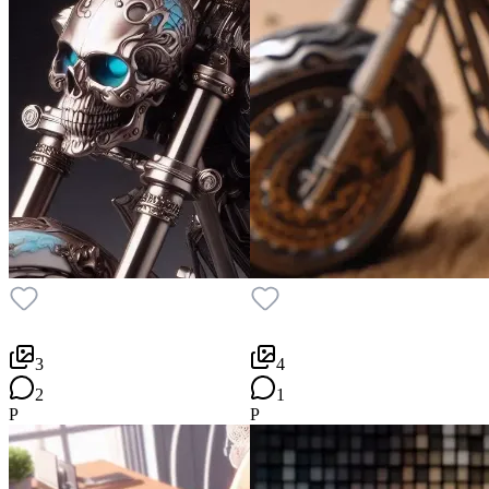
3
4
2
1
P
P