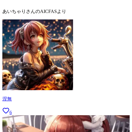
あいちゃりさんのAICFASより
涅無
6