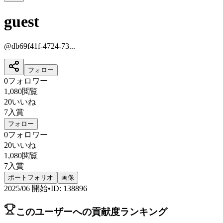
guest
@
db69f41f-4724-73...
フォロー
0
フォロワー
1,080
閲覧
20
いいね
7
入賞
フォロー
0
フォロワー
20
いいね
1,080
閲覧
7
入賞
ポートフォリオ
画像
2025/06
開始
•
ID
:
138896
このユーザーへの貢献度ランキング