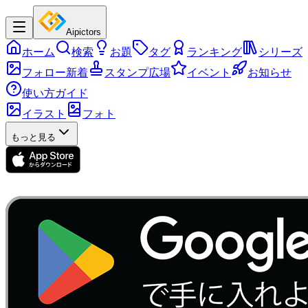
Aipictors
ホーム
検索
お題
タグ
ランキング
シリーズ
フォロー新着
スタンプ広場
イベント
お知らせ
使い方ガイド
イラスト
フォト
もっと見る