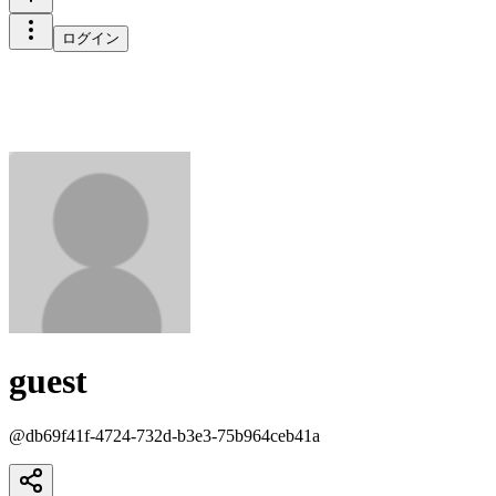
ログイン
guest
@
db69f41f-4724-732d-b3e3-75b964ceb41a