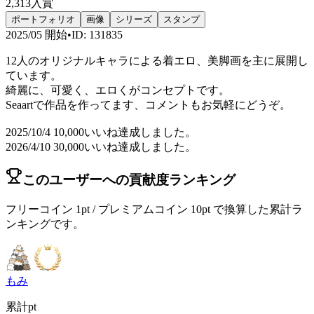
2,313
入賞
ポートフォリオ
画像
シリーズ
スタンプ
2025/05
開始
•
ID
:
131835
12人のオリジナルキャラによる着エロ、美脚画を主に展開し
ています。
綺麗に、可愛く、エロくがコンセプトです。
Seaartで作品を作ってます、コメントもお気軽にどうぞ。
2025/10/4 10,000いいね達成しました。
2026/4/10 30,000いいね達成しました。
このユーザーへの貢献度ランキング
フリーコイン 1pt / プレミアムコイン 10pt で換算した累計ラ
ンキングです。
もみ
累計pt