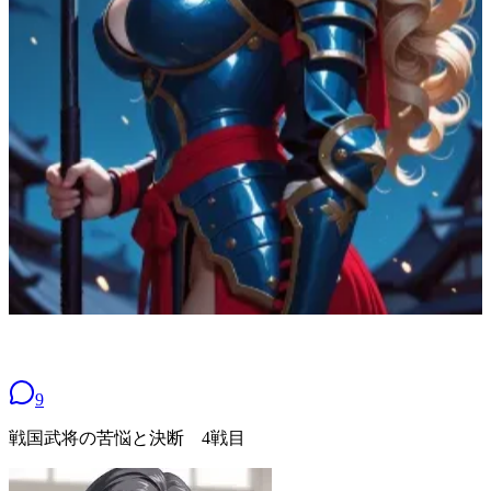
9
戦国武将の苦悩と決断 4戦目