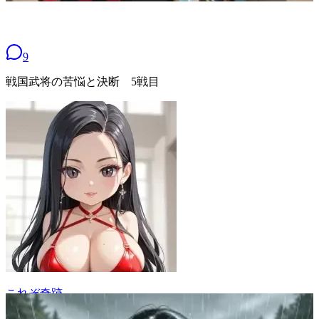
9
戦国武将の苦悩と決断 5戦目
これぞ奇跡