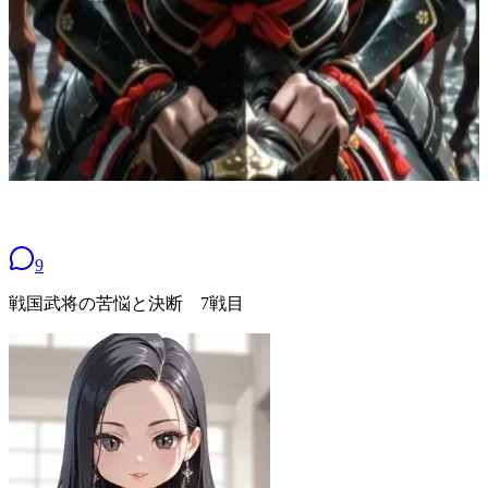
9
戦国武将の苦悩と決断 7戦目