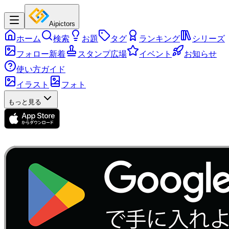
Aipictors
ホーム
検索
お題
タグ
ランキング
シリーズ
フォロー新着
スタンプ広場
イベント
お知らせ
使い方ガイド
イラスト
フォト
もっと見る