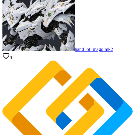
hand_of_mago mk2
9