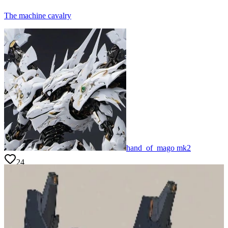
The machine cavalry
hand_of_mago mk2
24