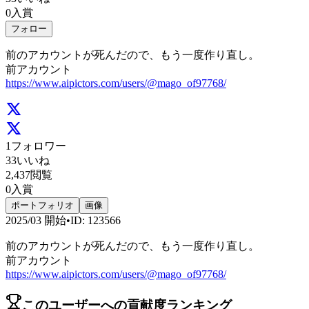
0
入賞
フォロー
前のアカウントが死んだので、もう一度作り直し。
前アカウント
https://www.aipictors.com/users/@mago_of97768/
1
フォロワー
33
いいね
2,437
閲覧
0
入賞
ポートフォリオ
画像
2025/03
開始
•
ID
:
123566
前のアカウントが死んだので、もう一度作り直し。
前アカウント
https://www.aipictors.com/users/@mago_of97768/
このユーザーへの貢献度ランキング