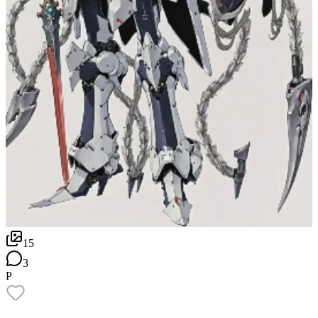
15
3
P