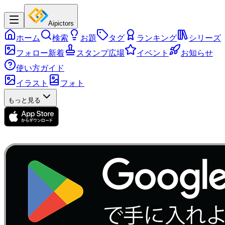
Aipictors
ホーム
検索
お題
タグ
ランキング
シリーズ
フォロー新着
スタンプ広場
イベント
お知らせ
使い方ガイド
イラスト
フォト
もっと見る