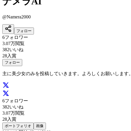
ナメラAI
@
Namera2000
フォロー
6
フォロワー
3.07万
閲覧
382
いいね
28
入賞
フォロー
主に美少女のみを投稿していきます。よろしくお願いします
6
フォロワー
382
いいね
3.07万
閲覧
28
入賞
ポートフォリオ
画像