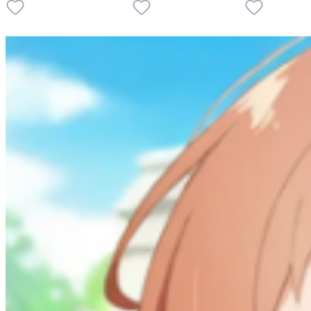
10
9
5
1
1
1
P