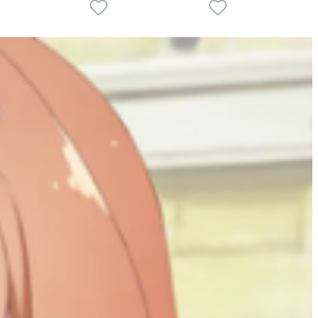
4
1
P
2
P