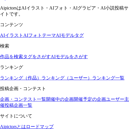
AipictorsはAIイラスト・AIフォト・AIグラビア・AI小説投稿サ
イトです。
コンテンツ
AIイラスト
AIフォト
テーマ
AIモデル
タグ
検索
作品を検索
タグをさがす
AIモデルをさがす
ランキング
ランキング（作品）
ランキング（ユーザー）
ランキング一覧
投稿企画・コンテスト
企画・コンテスト一覧
開催中の企画
開催予定の企画
ユーザー主
催投稿企画一覧
サイトについて
Aipictorsとは
ロードマップ