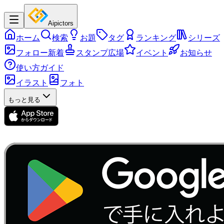
Aipictors
ホーム
検索
お題
タグ
ランキング
シリーズ
フォロー新着
スタンプ広場
イベント
お知らせ
使い方ガイド
イラスト
フォト
もっと見る