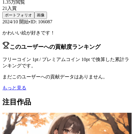
1.35万
閲覧
21
入賞
ポートフォリオ
画像
2024/10
開始
•
ID
:
106087
かわいい絵が好きです！
このユーザーへの貢献度ランキング
フリーコイン 1pt / プレミアムコイン 10pt で換算した累計ラ
ンキングです。
まだこのユーザーへの貢献データはありません。
もっと見る
注目作品