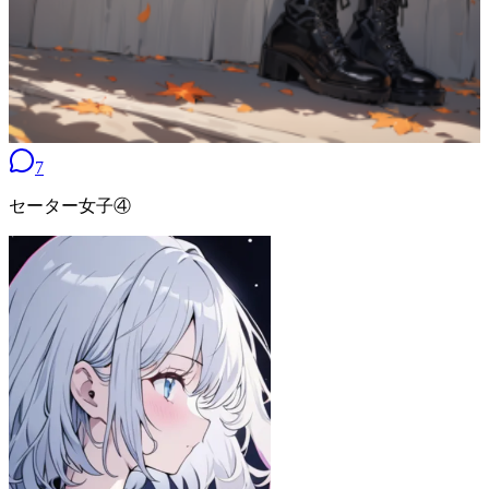
7
セーター女子④