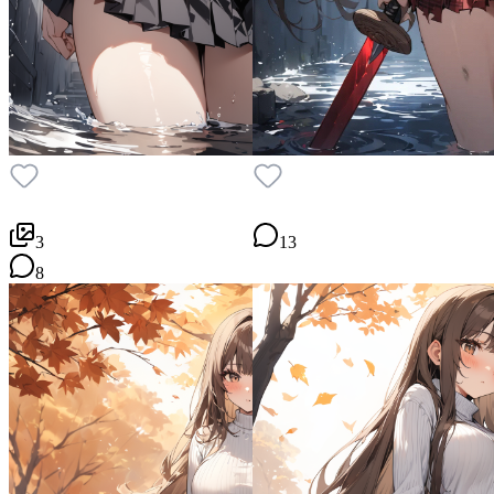
3
13
8