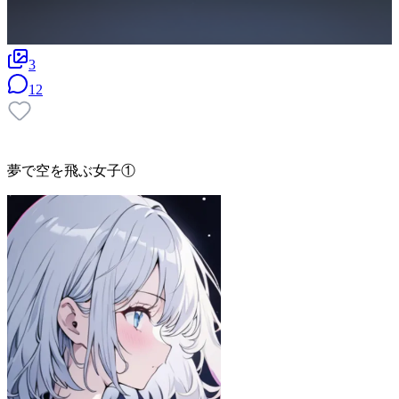
3
12
夢で空を飛ぶ女子①