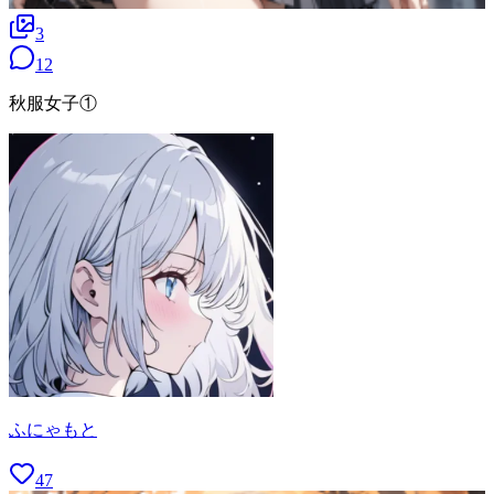
3
12
秋服女子①
ふにゃもと
47