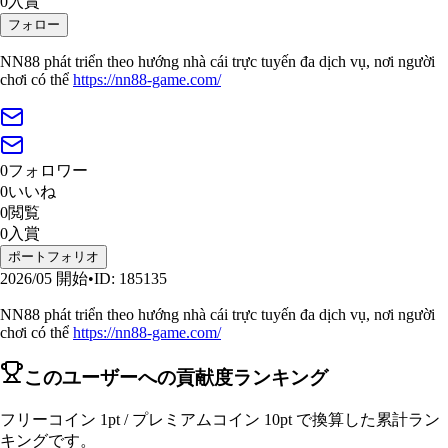
0
入賞
フォロー
NN88 phát triển theo hướng nhà cái trực tuyến đa dịch vụ, nơi người
chơi có thể
https://nn88-game.com/
0
フォロワー
0
いいね
0
閲覧
0
入賞
ポートフォリオ
2026/05
開始
•
ID
:
185135
NN88 phát triển theo hướng nhà cái trực tuyến đa dịch vụ, nơi người
chơi có thể
https://nn88-game.com/
このユーザーへの貢献度ランキング
フリーコイン 1pt / プレミアムコイン 10pt で換算した累計ラン
キングです。