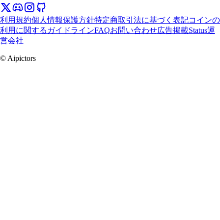
利用規約
個人情報保護方針
特定商取引法に基づく表記
コインの
利用に関するガイドライン
FAQ
お問い合わせ
広告掲載
Status
運
営会社
© Aipictors