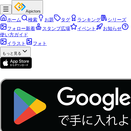
Aipictors
ホーム
検索
お題
タグ
ランキング
シリーズ
フォロー新着
スタンプ広場
イベント
お知らせ
使い方ガイド
イラスト
フォト
もっと見る