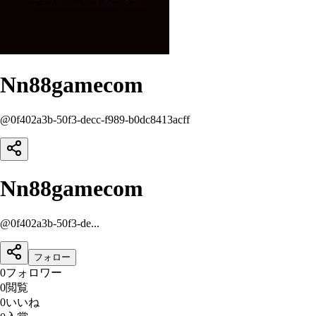
Nn88gamecom
@
0f402a3b-50f3-decc-f989-b0dc8413acff
Nn88gamecom
@
0f402a3b-50f3-de...
フォロー
0
フォロワー
0
閲覧
0
いいね