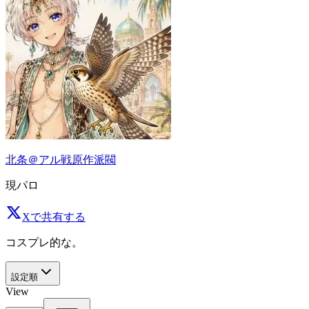
北条＠アル戦原作派閥
現パロ
Xで共有する
コスプレ的な。
設定順
View