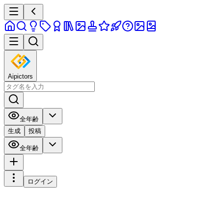
Aipictors
全年齢
生成
投稿
全年齢
ログイン