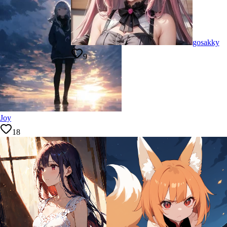
gosakky
9
Joy
18