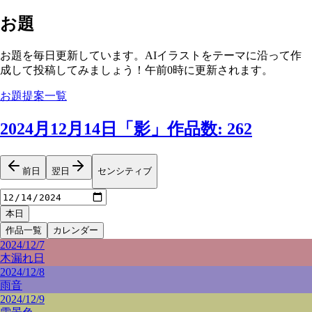
お題
お題を毎日更新しています。AIイラストをテーマに沿って作
成して投稿してみましょう！午前0時に更新されます。
お題提案一覧
2024月12月14日
「
影
」
作品数
:
262
前日
翌日
センシティブ
本日
作品一覧
カレンダー
2024/12/7
木漏れ日
2024/12/8
雨音
2024/12/9