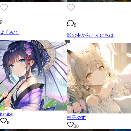
P
9
よくみて
影の中からこんにちは
hanikei
柚子ゆず
8
30