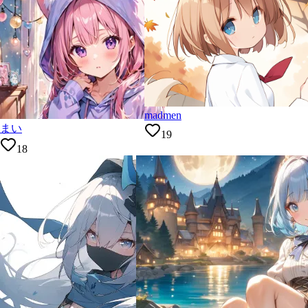
madmen
まい
19
18