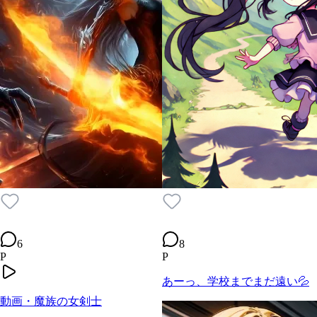
6
8
P
P
あーっ、学校までまだ遠い💦
動画・魔族の女剣士