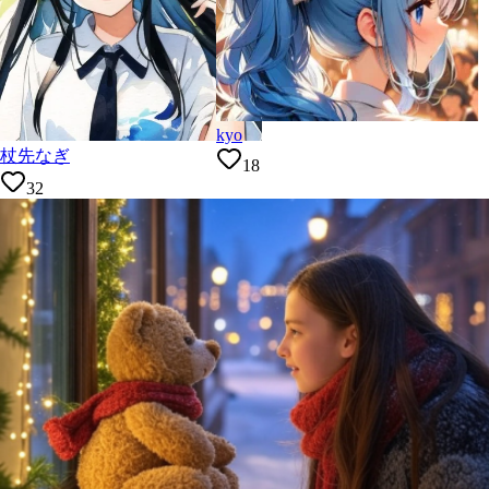
kyo
杖先なぎ
18
32