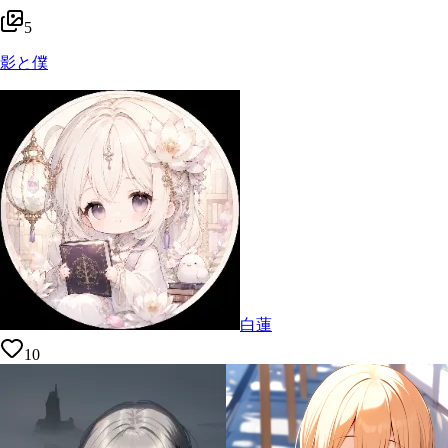
5
影と僕
白蓮
10