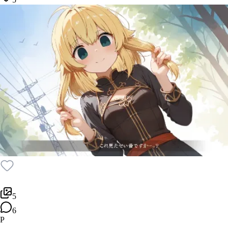
5
6
P