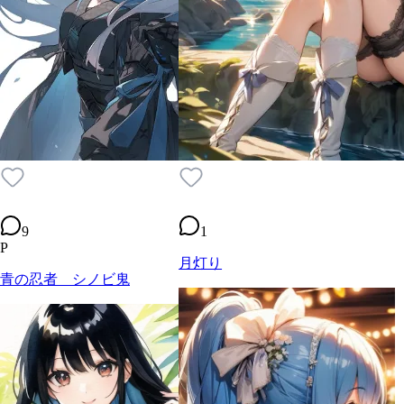
9
1
P
月灯り
青の忍者 シノビ鬼