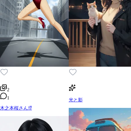
2
1
光と影
木之本桜さん!⁉