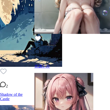
1
P
光源とか
2
Shadow of the
Castle