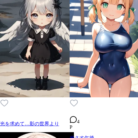
4
光を求めて…影の世界より
P
光さす午後