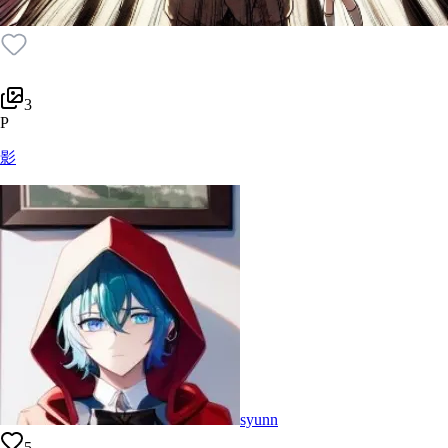
3
P
影
syunn
5