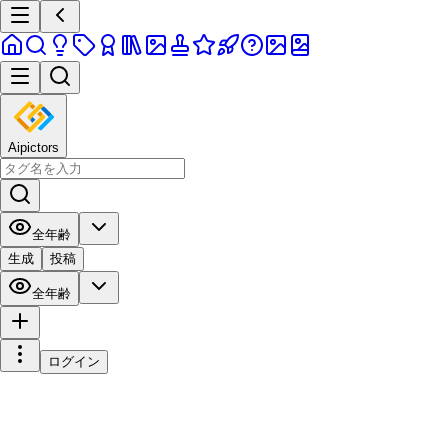
Aipictors
全年齢
生成
投稿
全年齢
ログイン