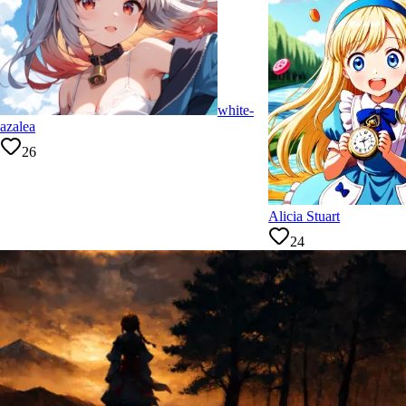
white-
azalea
26
Alicia Stuart
24