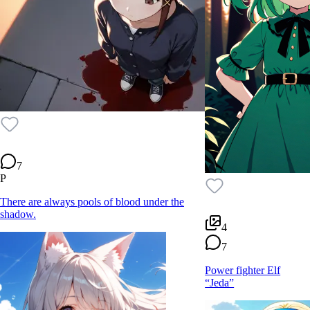
7
P
There are always pools of blood under the
shadow.
4
7
Power fighter Elf
“Jeda”