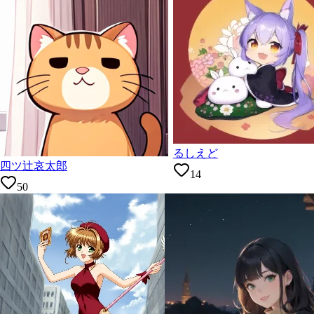
るしえど
四ツ辻哀太郎
14
50