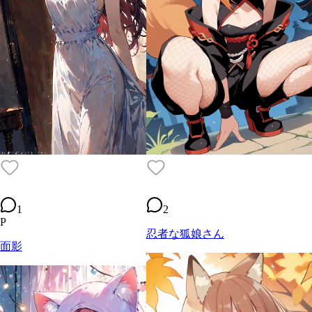
1
2
P
忍者な狐娘さん
面影