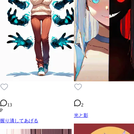
13
2
P
光と影
握り潰してあげる