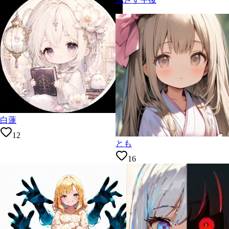
白蓮
12
とも
16