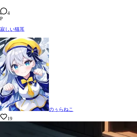
4
P
寂しい猫耳
のぅらねこ
19