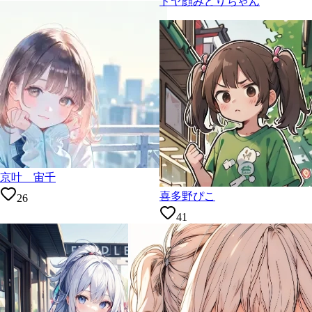
ドヤ顔みどりちゃん
京叶 宙千
喜多野ぴこ
26
41