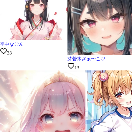
平中なごん
33
芽菅木ざぁ〜こ♡
13