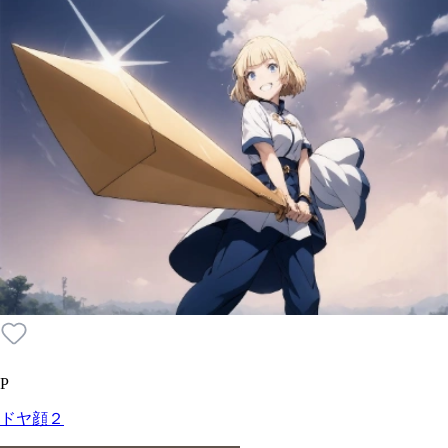
P
ドヤ顔２