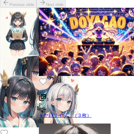
Previous slide
Next slide
3
P
ドヤ顔ライブ （３枚）