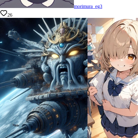
morimura_eg3
26