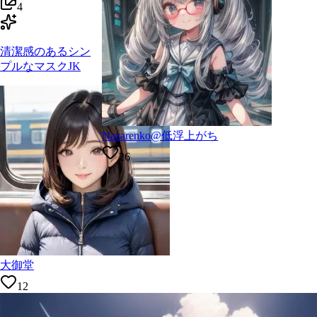
4
清潔感のあるシン
プルなマスクJK
Nazarenko@低浮上がち
26
大御堂
12