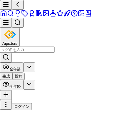
Aipictors
全年齢
生成
投稿
全年齢
ログイン