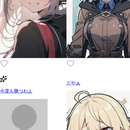
どやぁ
今度も勝つわよ