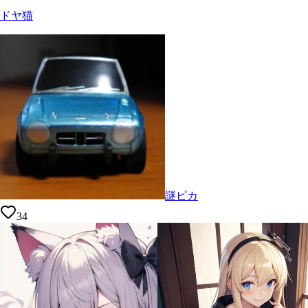
ドヤ猫
謎ピカ
34