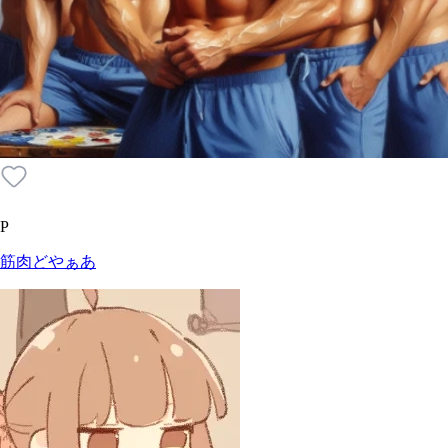
P
筋肉どやぁあ