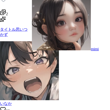
2
タイトル思いつ
かず
mimi
30
いなか