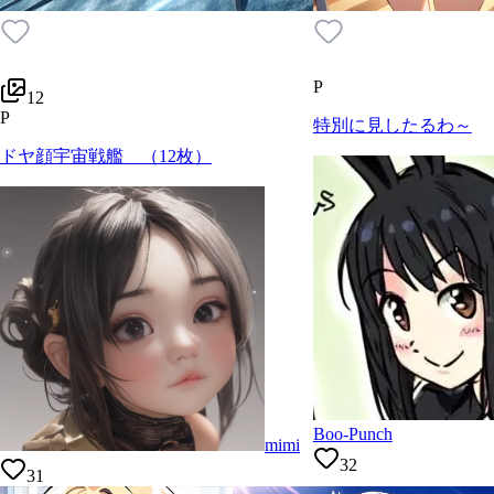
P
12
P
特別に見したるわ～
ドヤ顔宇宙戦艦 （12枚）
Boo-Punch
mimi
32
31