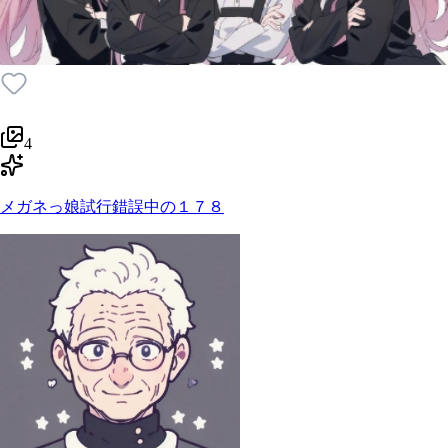
4
メガネっ娘試行錯誤中の１７８