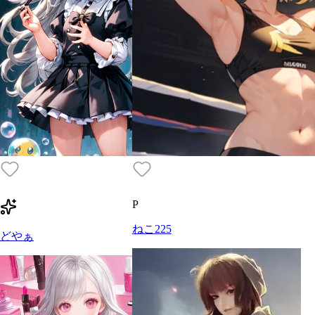
P
ねこ225
どやぁ