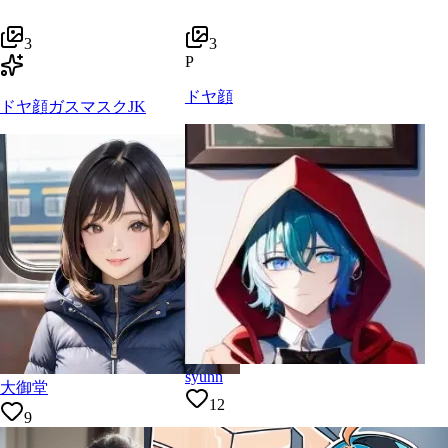
3
3
P
ドヤ顔
ドヤ顔ガスマスクJK
syunn
大御堂
12
9