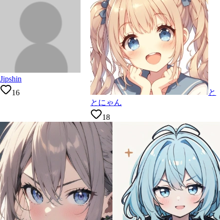
Jipshin
と
16
とにゃん
18