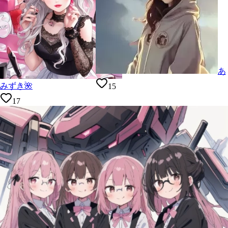
あ
みずき🌺
15
17