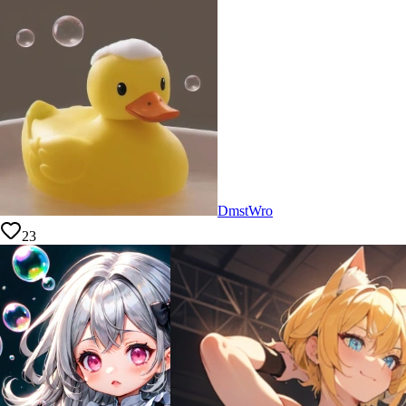
DmstWro
23