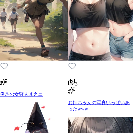
3
俊足の女狩人其之ニ
お姉ちゃんの写真いっぱいあ
ったwww