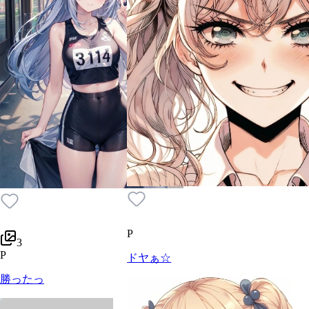
P
3
P
ドヤぁ☆
勝ったっ