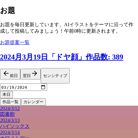
お題
お題を毎日更新しています。AIイラストをテーマに沿って作
成して投稿してみましょう！午前0時に更新されます。
お題提案一覧
2024月3月19日
「
ドヤ顔
」
作品数
:
389
前日
翌日
センシティブ
本日
作品一覧
カレンダー
2024/3/12
図書館
2024/3/13
ハイソックス
2024/3/14