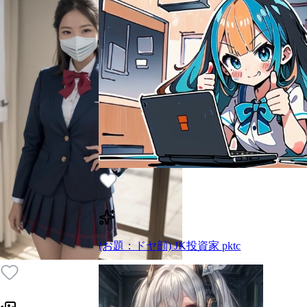
(お題：ドヤ顔) JK投資家 pktc