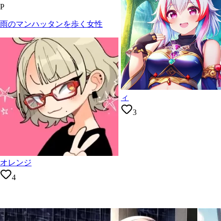
P
雨のマンハッタンを歩く女性
ィ
3
オレンジ
4