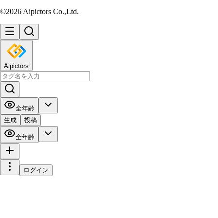
©2026 Aipictors Co.,Ltd.
Aipictors
全年齢
生成
投稿
全年齢
ログイン