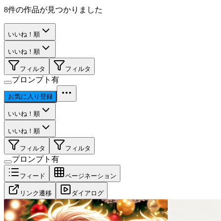
8
件の作品が見つかりました
いいね！順
いいね！順
フィルタ
フィルタ
プロンプト有
お気に入り登録
いいね！順
いいね！順
フィルタ
フィルタ
プロンプト有
フィード
ページネーション
リンク遷移
ダイアログ