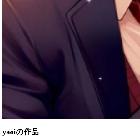
yaoi
の作品