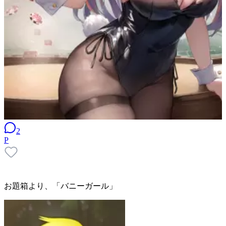
2
P
お題箱より、「バニーガール」