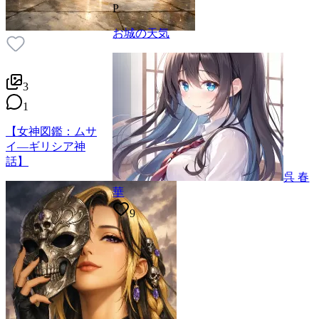
P
お城の天気
3
1
【女神図鑑：ムサ
イ―ギリシア神
話】
呉 春
華
9