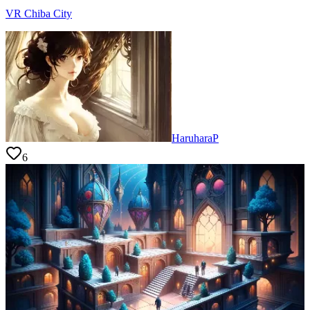
VR Chiba City
HaruharaP
6