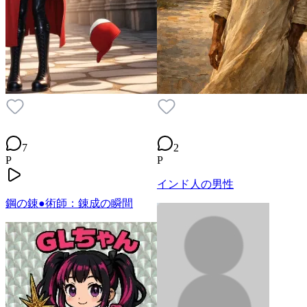
7
2
P
P
インド人の男性
鋼の錬●術師：錬成の瞬間