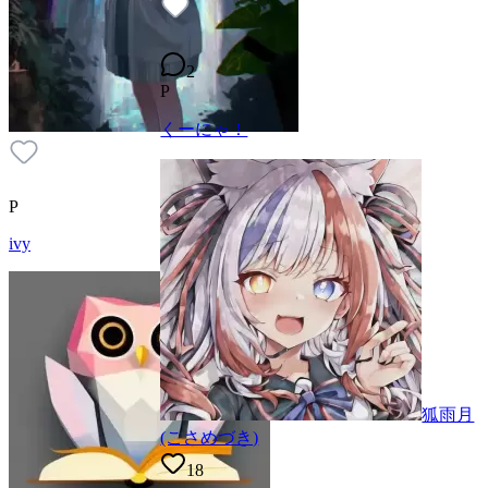
2
P
くーにゃ！
P
ivy
狐雨月
(こさめづき)
18