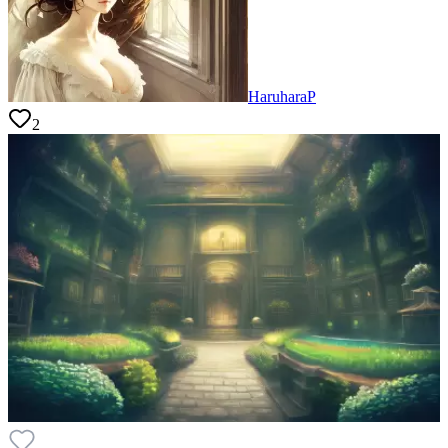
HaruharaP
2