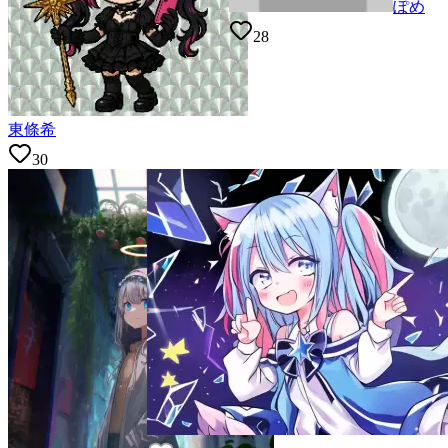
ぽめ
28
東條希
30