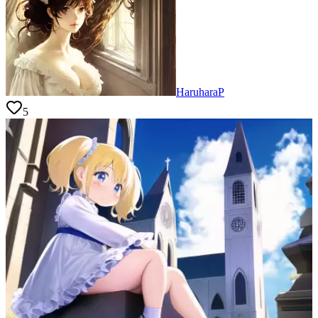
HaruharaP
5