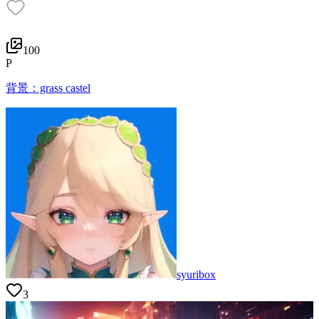
100
P
背景：grass castel
syuribox
3