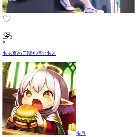
2
P
ある夏の日曜礼拝のあと
掬月