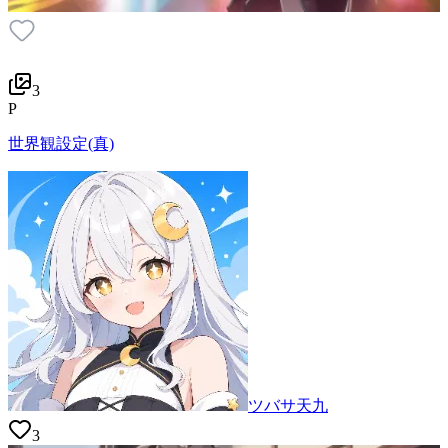
3
P
世界観設定(真)
ツバサ天九
3