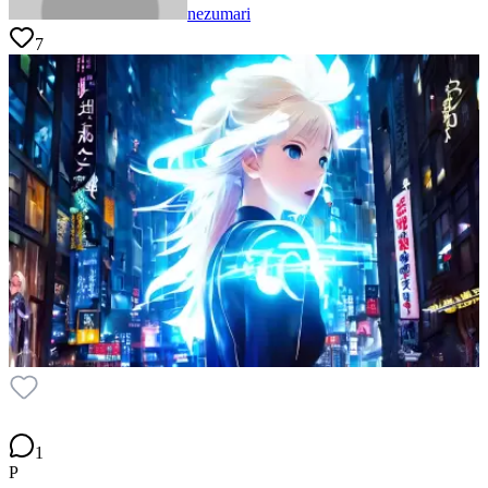
nezumari
7
1
P