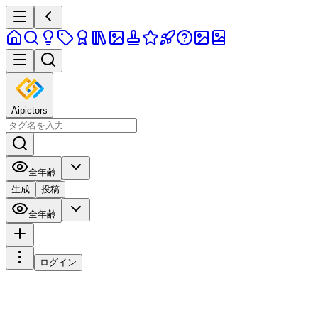
Aipictors
全年齢
生成
投稿
全年齢
ログイン