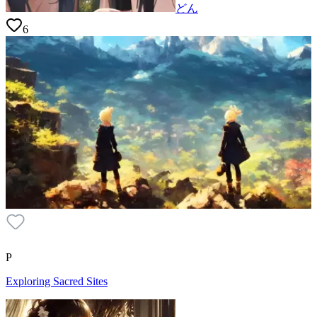
どん
6
P
Exploring Sacred Sites