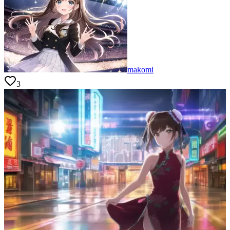
makomi
3