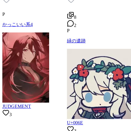
P
8
かっこいい系4
2
P
緑の遺跡
JUDGEMENT
3
U+006E
3