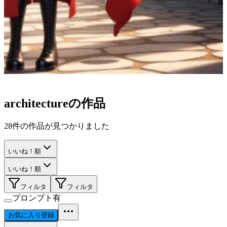
architecture
の作品
28
件の作品が見つかりました
いいね！順
いいね！順
フィルタ
フィルタ
プロンプト有
お気に入り登録