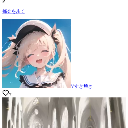
P
都会を歩く
Vすき焼き
7