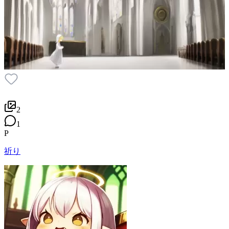
2
1
P
祈り