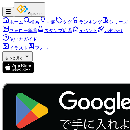
Aipictors
ホーム
検索
お題
タグ
ランキング
シリーズ
フォロー新着
スタンプ広場
イベント
お知らせ
使い方ガイド
イラスト
フォト
もっと見る