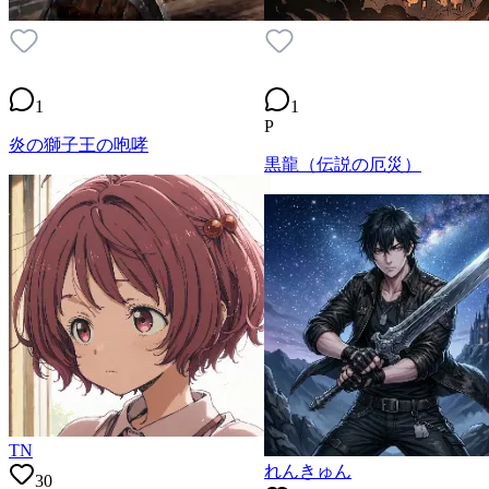
1
1
P
炎の獅子王の咆哮
黒龍（伝説の厄災）
TN
れんきゅん
30