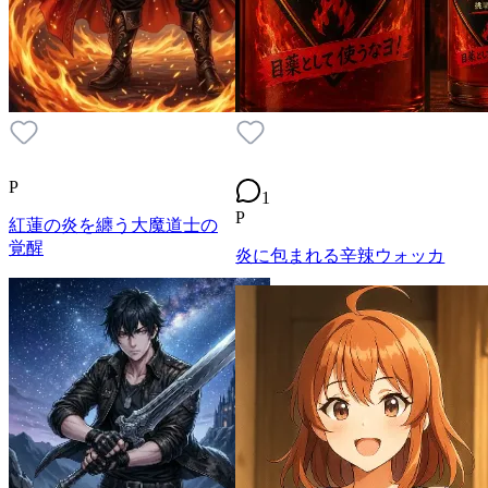
P
1
P
紅蓮の炎を纏う大魔道士の
覚醒
炎に包まれる辛辣ウォッカ