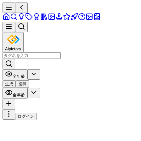
Aipictors
全年齢
生成
投稿
全年齢
ログイン