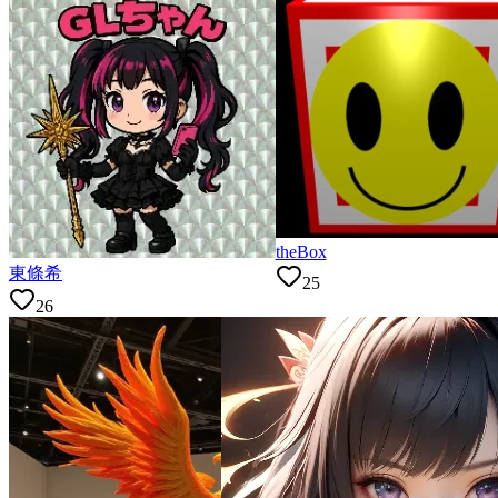
theBox
東條希
25
26