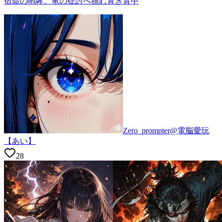
宿命の咆哮、竜の征討へ挑む青き背中
Zero_prompter@電脳愛玩
【あい】
28