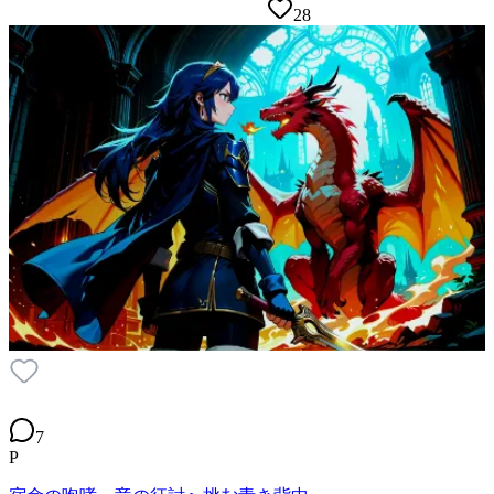
28
7
P