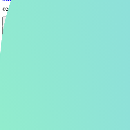
©2026 Aipictors Co.,Ltd.
Aipictors
全年齢
生成
投稿
全年齢
ログイン