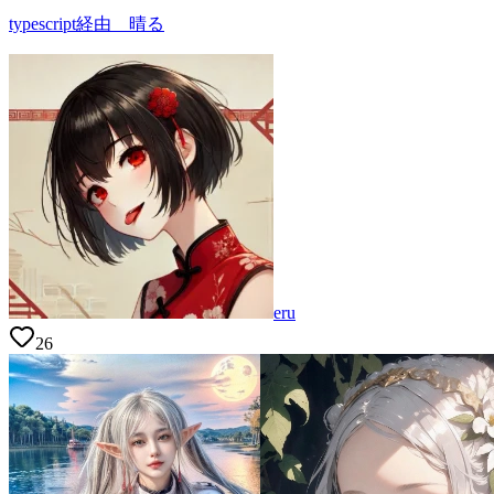
typescript経由 晴る
eru
26