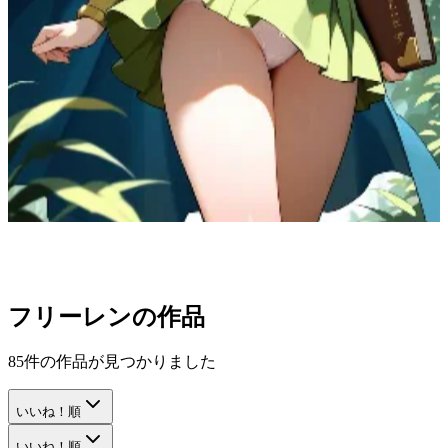
フリーレン
の作品
85
件の作品が見つかりました
いいね！順
いいね！順