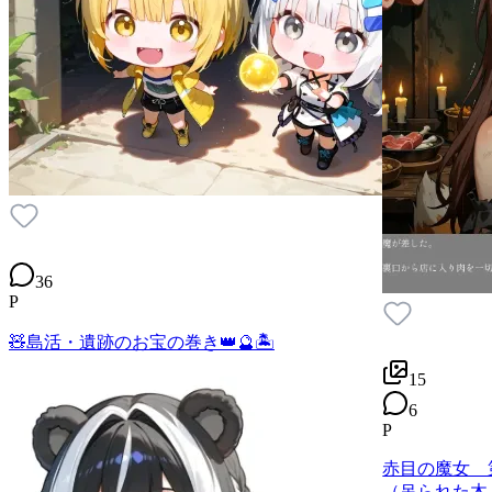
36
P
🧸島活・遺跡のお宝の巻き👑🔮🏝
15
6
P
赤目の魔女 
（吊られた木