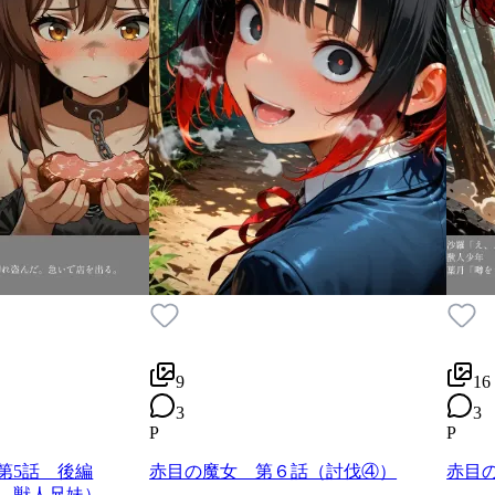
9
16
3
3
P
P
第5話 後編
赤目の魔女 第６話（討伐④）
赤目
 獣人兄妹）