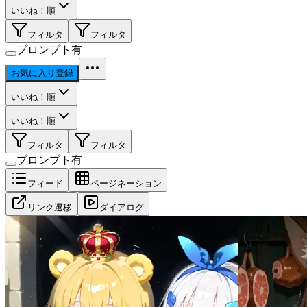
いいね！順
フィルタ
フィルタ
プロンプト有
お気に入り登録
いいね！順
いいね！順
フィルタ
フィルタ
プロンプト有
フィード
ページネーション
リンク遷移
ダイアログ