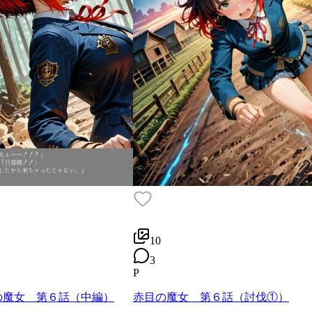
10
3
P
の魔女 第６話（中編）
赤目の魔女 第６話（討伐①）