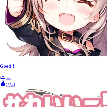
Good！
320
23341