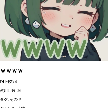
ｗｗｗｗ
DL回数
:
4
使用回数
:
26
タグ
:
その他