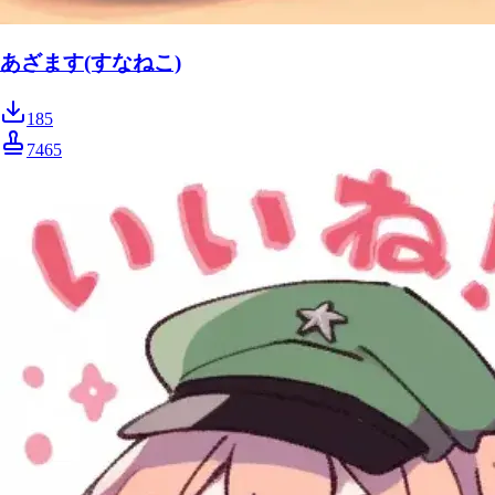
あざます(すなねこ)
185
7465