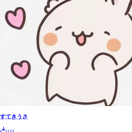
すてきうさ
133