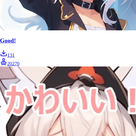
Good!
131
20270