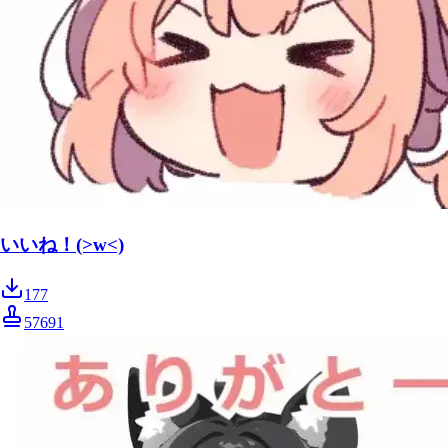
いいね！(>w<)
177
57691