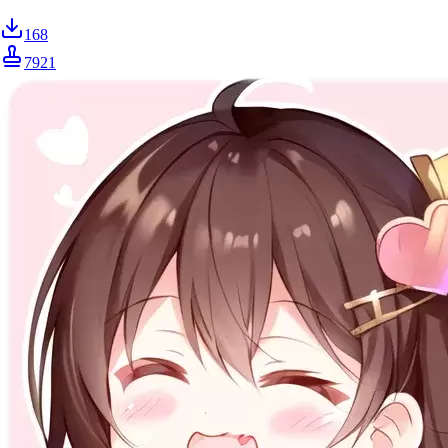
168
7921