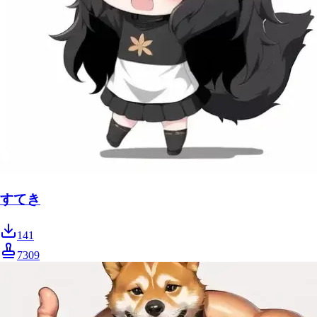
すてき
141
7309