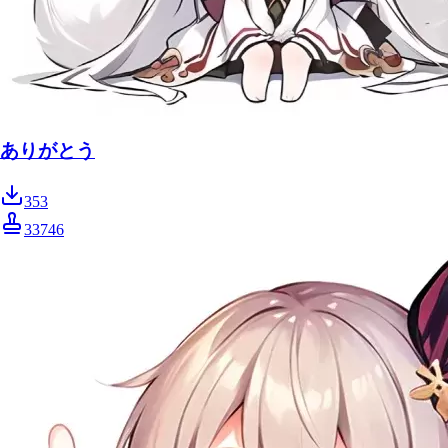
ありがとう
353
33746