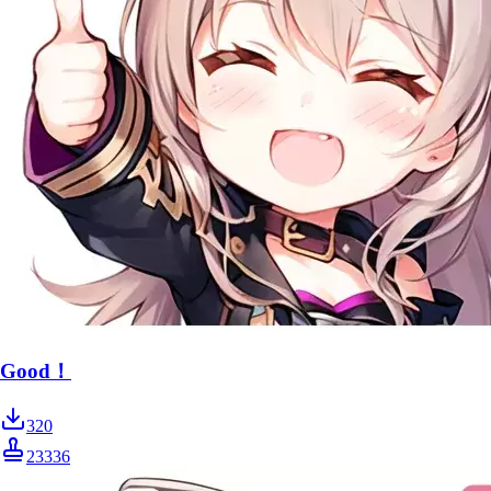
Good！
320
23336