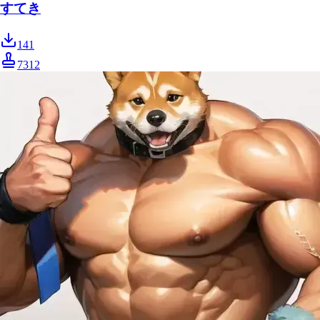
すてき
141
7312