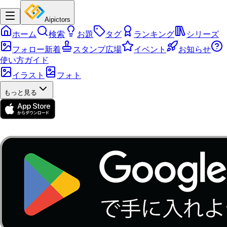
Aipictors
ホーム
検索
お題
タグ
ランキング
シリーズ
フォロー新着
スタンプ広場
イベント
お知らせ
使い方ガイド
イラスト
フォト
もっと見る