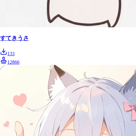
すてきうさ
133
12866