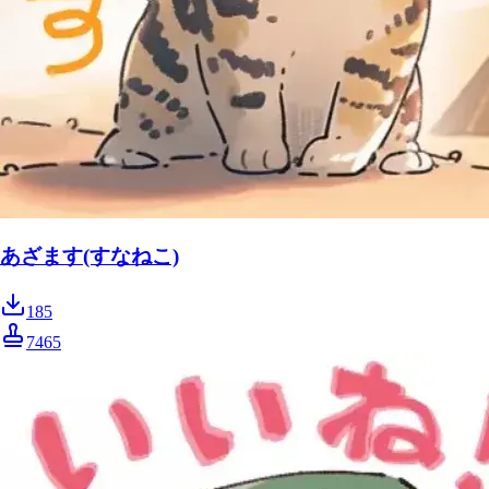
あざます(すなねこ)
185
7465