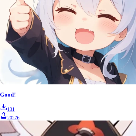
Good!
131
20276