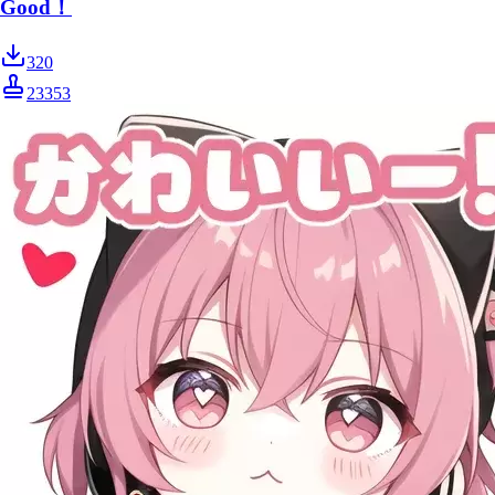
Good！
320
23353