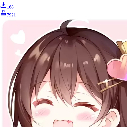
168
7921