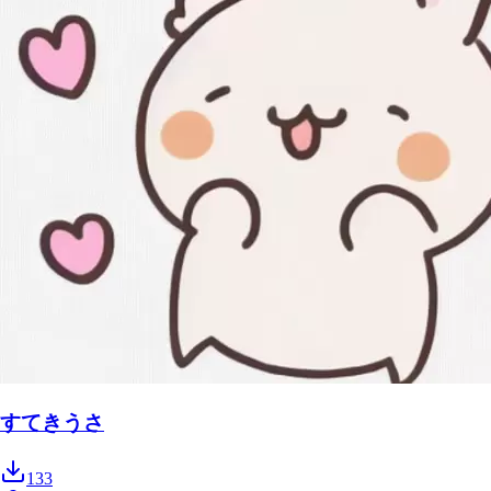
すてきうさ
133