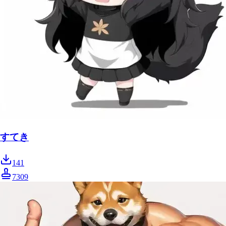
すてき
141
7309