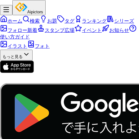
Aipictors
ホーム
検索
お題
タグ
ランキング
シリーズ
フォロー新着
スタンプ広場
イベント
お知らせ
使い方ガイド
イラスト
フォト
もっと見る