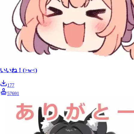
いいね！(>w<)
177
57691