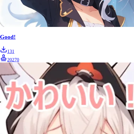
Good!
131
20270