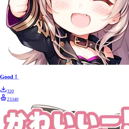
Good！
320
23340