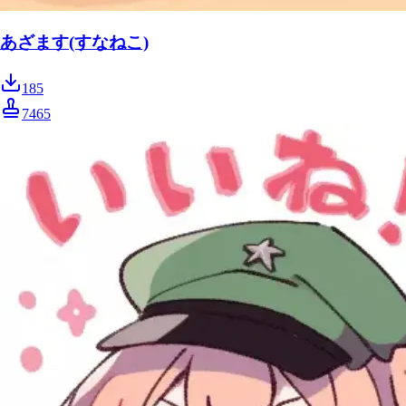
あざます(すなねこ)
185
7465