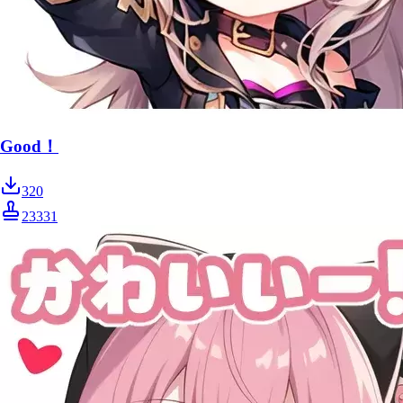
Good！
320
23331