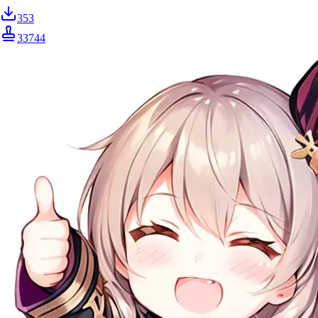
353
33744