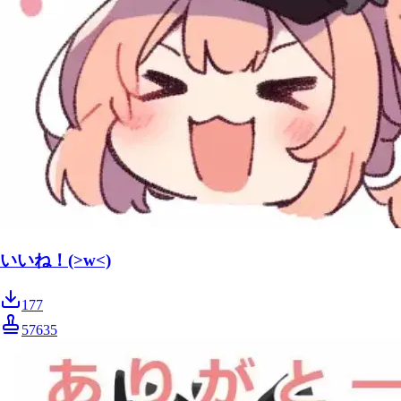
いいね！(>w<)
177
57635