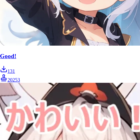
Good!
131
20253