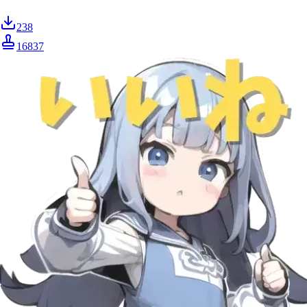
238
16837