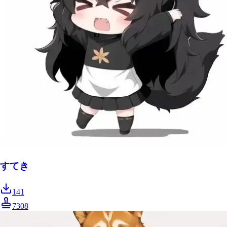
すてき
141
7308