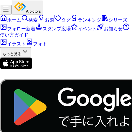
Aipictors
ホーム
検索
お題
タグ
ランキング
シリーズ
フォロー新着
スタンプ広場
イベント
お知らせ
使い方ガイド
イラスト
フォト
もっと見る