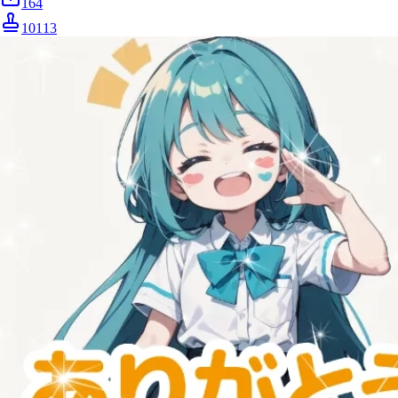
164
10113