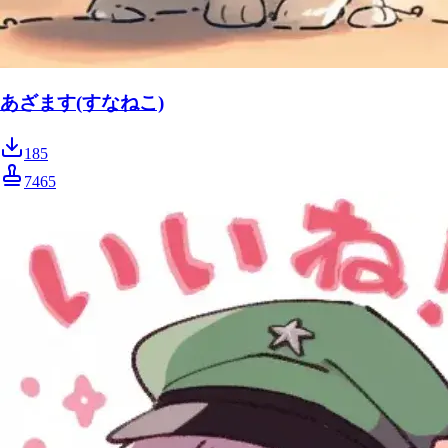
あざます(すなねこ)
185
7465