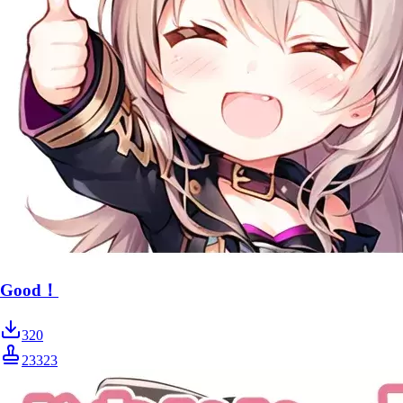
Good！
320
23323