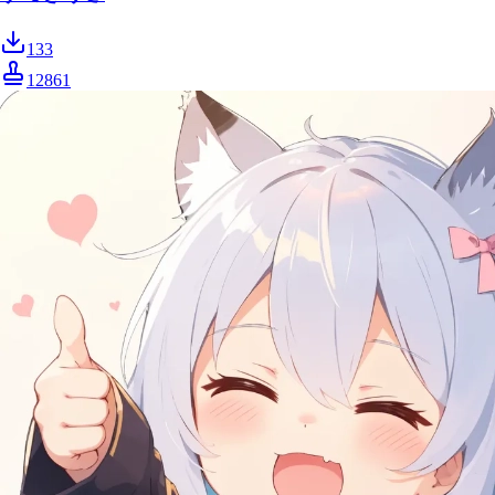
133
12861