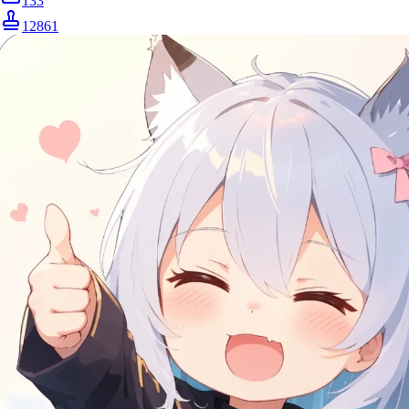
133
12861