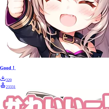
Good！
320
23331