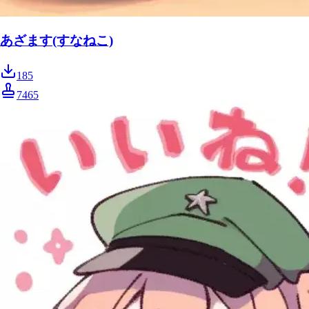
あざます(すなねこ)
185
7465