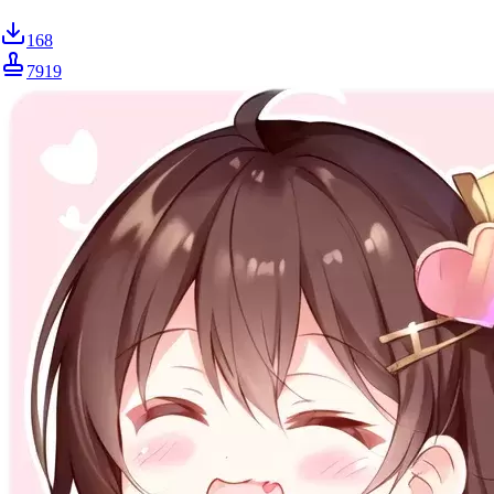
168
7919