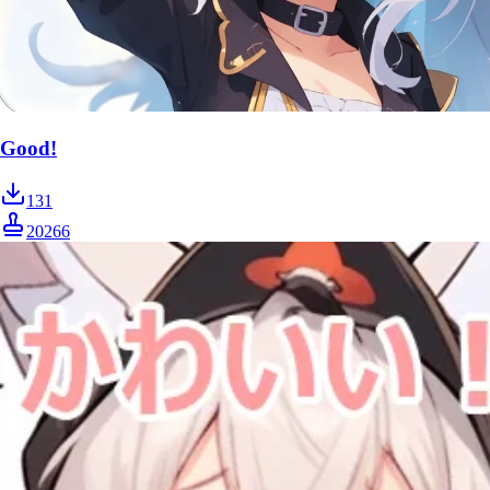
Good!
131
20266