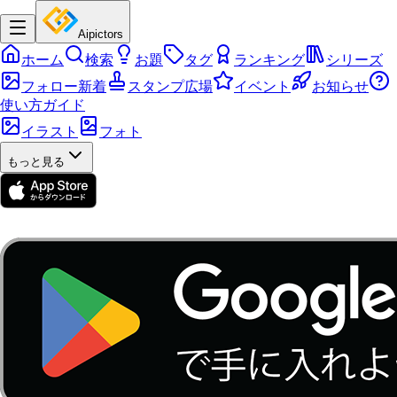
Aipictors
ホーム
検索
お題
タグ
ランキング
シリーズ
フォロー新着
スタンプ広場
イベント
お知らせ
使い方ガイド
イラスト
フォト
もっと見る