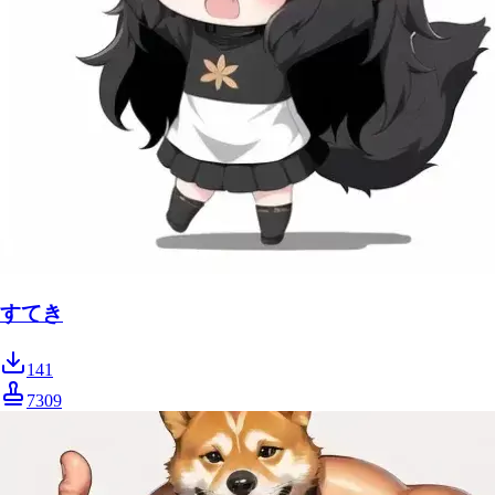
すてき
141
7309