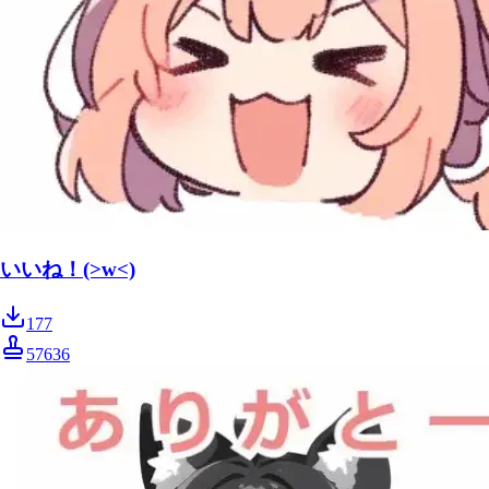
いいね！(>w<)
177
57636