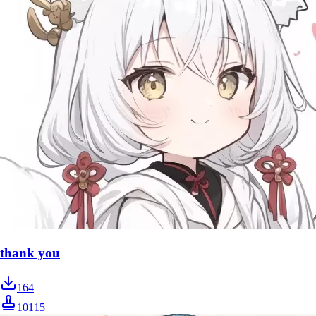
thank you
164
10115