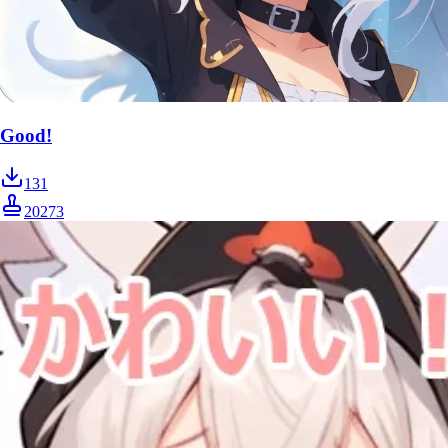
Good!
131
20273