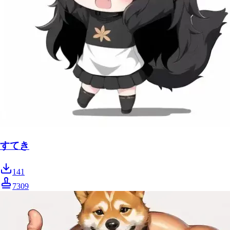
すてき
141
7309