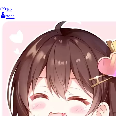
168
7922