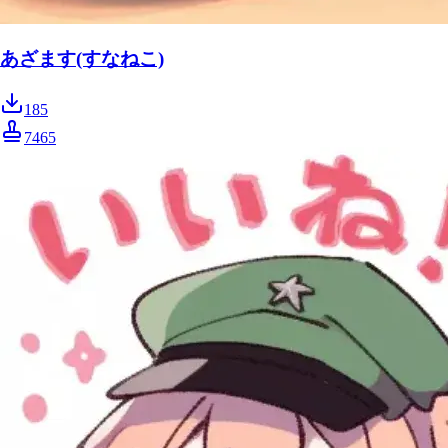
あざます(すなねこ)
185
7465