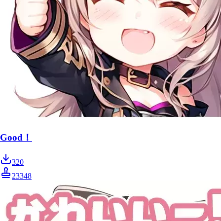
Good！
320
23348