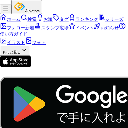
Aipictors
ホーム
検索
お題
タグ
ランキング
シリーズ
フォロー新着
スタンプ広場
イベント
お知らせ
使い方ガイド
イラスト
フォト
もっと見る