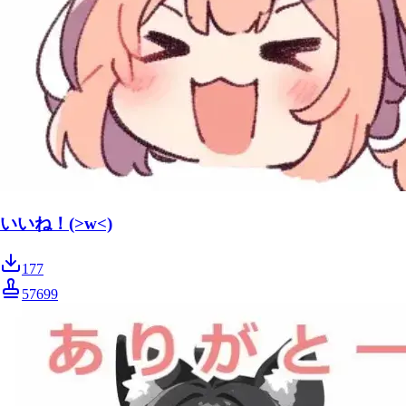
いいね！(>w<)
177
57699