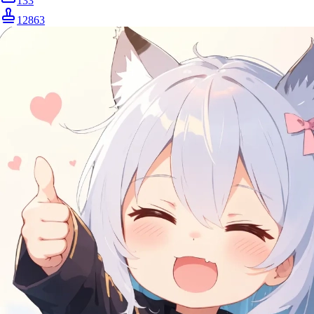
133
12863