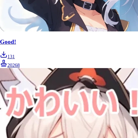
Good!
131
20268