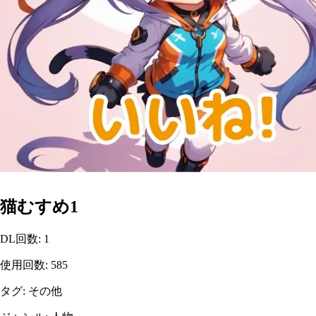
猫むすめ1
DL回数
:
1
使用回数
:
585
タグ
:
その他