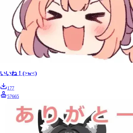
いいね！(>w<)
177
57665