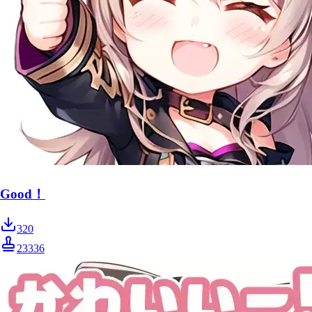
Good！
320
23336