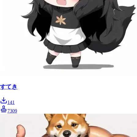
すてき
141
7309