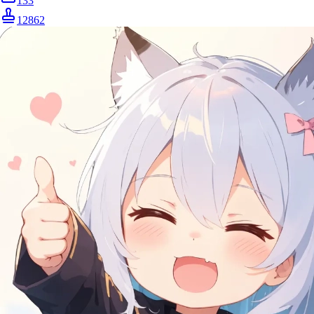
133
12862