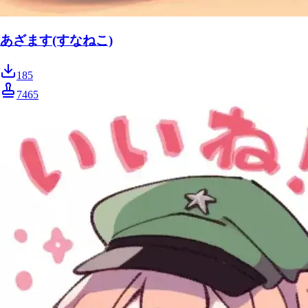
あざます(すなねこ)
185
7465