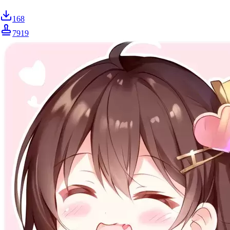
168
7919