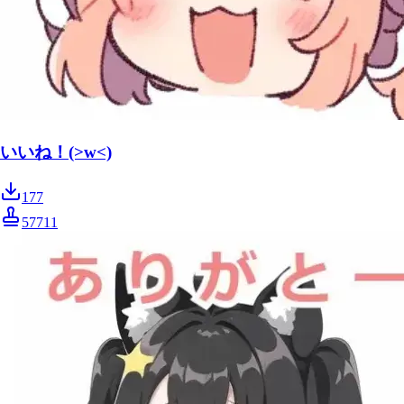
いいね！(>w<)
177
57711