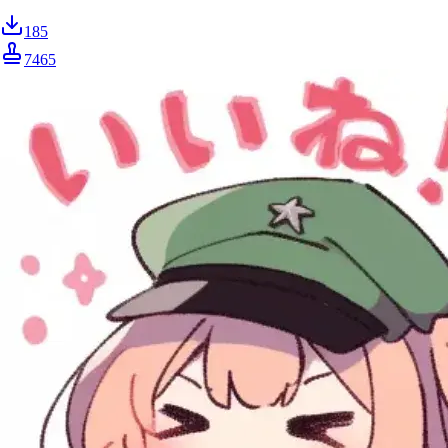
185
7465