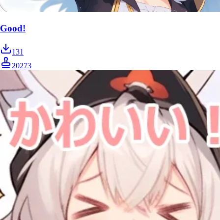
Good!
131
20273