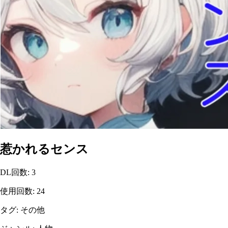
惹かれるセンス
DL回数
:
3
使用回数
:
24
タグ
:
その他