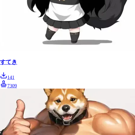
すてき
141
7309