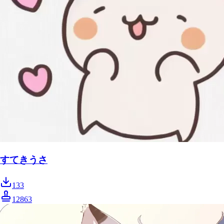
すてきうさ
133
12863