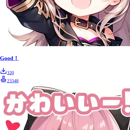
Good！
320
23348