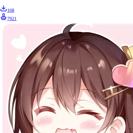
168
7921