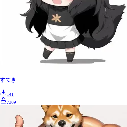
すてき
141
7309