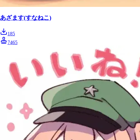
あざます(すなねこ)
185
7465