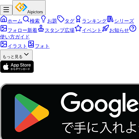
Aipictors
ホーム
検索
お題
タグ
ランキング
シリーズ
フォロー新着
スタンプ広場
イベント
お知らせ
使い方ガイド
イラスト
フォト
もっと見る