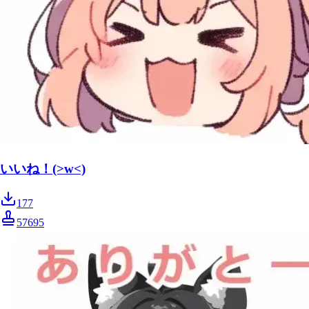
いいね！(>w<)
177
57695