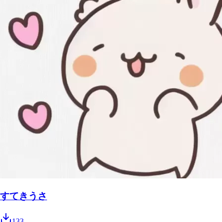
すてきうさ
133