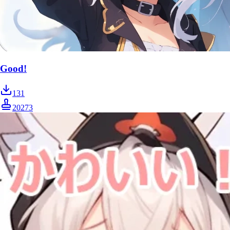
Good!
131
20273