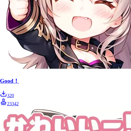
Good！
320
23342