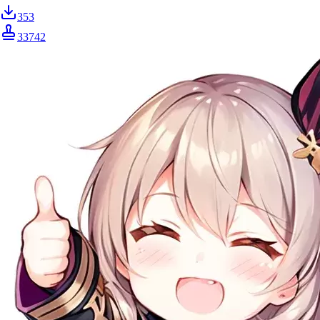
353
33742