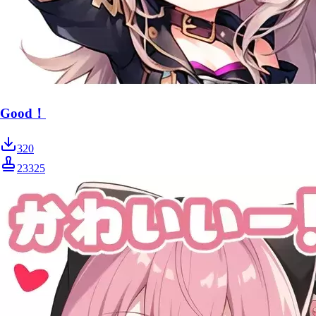
Good！
320
23325