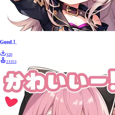
Good！
320
23353