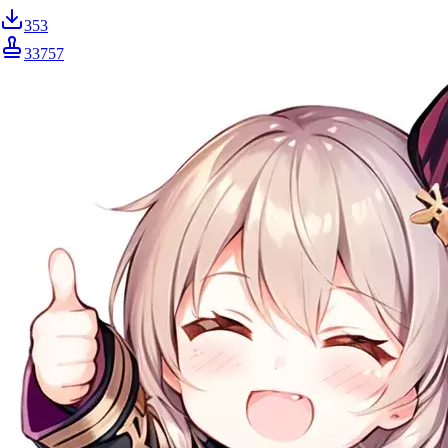
353
33757