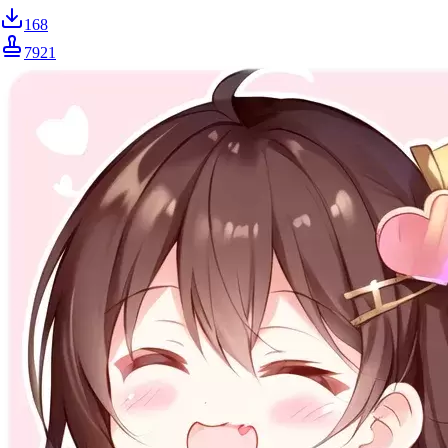
168
7921