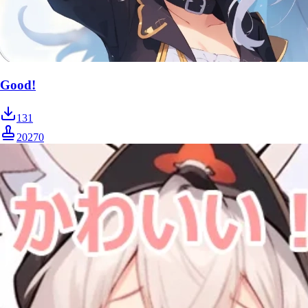
Good!
131
20270