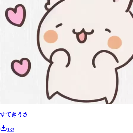
すてきうさ
133