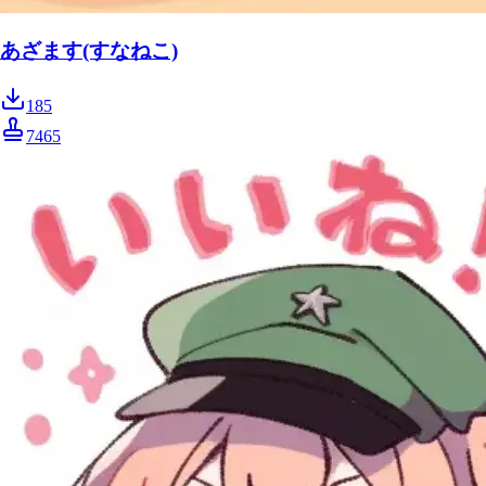
あざます(すなねこ)
185
7465