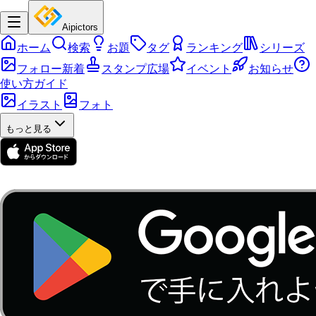
Aipictors
ホーム
検索
お題
タグ
ランキング
シリーズ
フォロー新着
スタンプ広場
イベント
お知らせ
使い方ガイド
イラスト
フォト
もっと見る