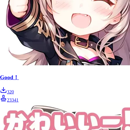
Good！
320
23341