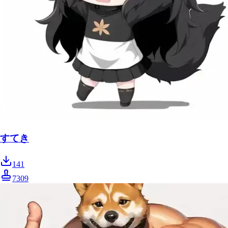
すてき
141
7309