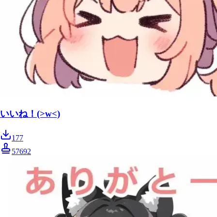
いいね！(>w<)
177
57692